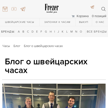
Корзина
0 позиций
ШВЕЙЦАРСКИЕ ЧАСЫ
ЗАПОНКИ К ЧАСАМ
ВЫКУП
О НАС
БРЕНДЫ:
A
B
C
D
E
F
G
H
I
J
K
L
M
N
O
P
ВСЕ БРЕНДЫ
Q
R
S
T
Часы
Блог
Блог о швейцарских часах
Блог о швейцарских
часах
) 111-27-44
) 111-27-44