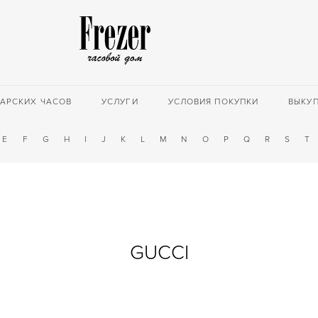
АРСКИХ ЧАСОВ
УСЛУГИ
УСЛОВИЯ ПОКУПКИ
ВЫКУ
E
F
G
H
I
J
K
L
M
N
O
P
Q
R
S
T
GUCCI