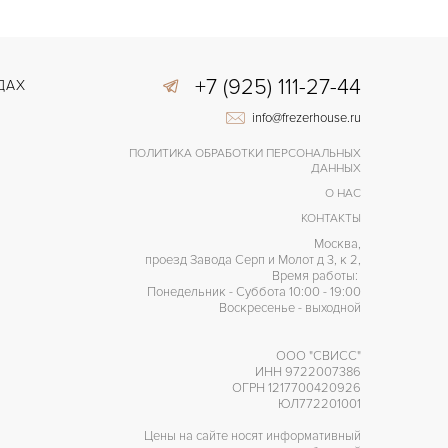
+7 (925) 111-27-44
ДАХ
info@frezerhouse.ru
ПОЛИТИКА ОБРАБОТКИ ПЕРСОНАЛЬНЫХ
ДАННЫХ
О НАС
КОНТАКТЫ
Москва,
проезд Завода Серп и Молот д 3, к 2,
Время работы:
Понедельник - Суббота 10:00 - 19:00
Воскресенье - выходной
ООО "СВИСС"
ИНН 9722007386
ОГРН 1217700420926
ЮЛ772201001
Цены на сайте носят информативный