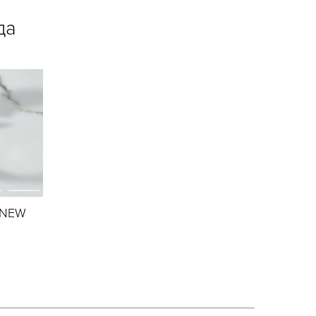
да
4 NEW