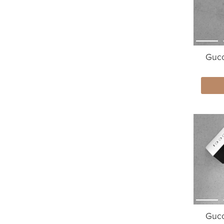
Gucc
Gucc