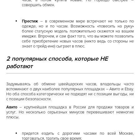
часы, а потом купить новые. Но гораздо быстрее –
совершить обмен.
Престиж
– в современном мире встречают не только по
одежде, но и по часам. Возможность «повесить на руку»
более статусную модель положительно скажется на вашем
имидже. Впрочем, и сам факт того, что вы можете позволить
себе приобретение новых часов (никто ведь со стороны не
знает о трейд-ине) сыграет в плюс.
2 популярных способа, которые НЕ
работают
Задумываясь об обмене швейцарских часов, владельцы часто
вспоминают о двух наиболее популярных площадках – Авито и Ebay.
Но оба способа категорически не подходят ни с позиции выгоды, ни
с позиции безопасности.
Авито
– крупнейшая площадка в России для продажи товаров и
услуг. Но несколько серьезных минусов перевешивают немногие
плюсы.
придется ездить с дорогими часами по всей Москве,
торговаться, тратить свое время;