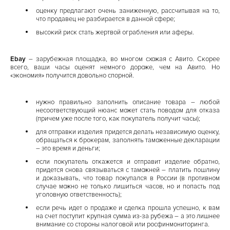
оценку предлагают очень заниженную, рассчитывая на то,
что продавец не разбирается в данной сфере;
высокий риск стать жертвой ограбления или аферы.
Ebay
– зарубежная площадка, во многом схожая с Авито. Скорее
всего, ваши часы оценят немного дороже, чем на Авито. Но
«экономия» получится довольно спорной.
нужно правильно заполнить описание товара – любой
несоответствующий нюанс может стать поводом для отказа
(причем уже после того, как покупатель получит часы);
для отправки изделия придется делать независимую оценку,
обращаться к брокерам, заполнять таможенные декларации
– это время и деньги;
если покупатель откажется и отправит изделие обратно,
придется снова связываться с таможней – платить пошлину
и доказывать, что товар покупался в России (в противном
случае можно не только лишиться часов, но и попасть под
уголовную ответственность);
если речь идет о продаже и сделка прошла успешно, к вам
на счет поступит крупная сумма из-за рубежа – а это лишнее
внимание со стороны налоговой или росфинмониторинга.