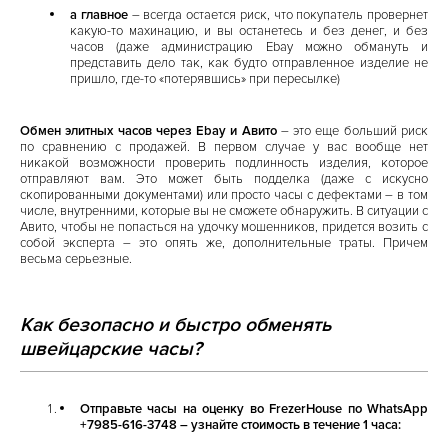
а главное
– всегда остается риск, что покупатель провернет
какую-то махинацию, и вы останетесь и без денег, и без
часов (даже администрацию Ebay можно обмануть и
представить дело так, как будто отправленное изделие не
пришло, где-то «потерявшись» при пересылке)
Обмен элитных часов через Ebay и Авито
– это еще больший риск
по сравнению с продажей. В первом случае у вас вообще нет
никакой возможности проверить подлинность изделия, которое
отправляют вам. Это может быть подделка (даже с искусно
скопированными документами) или просто часы с дефектами – в том
числе, внутренними, которые вы не сможете обнаружить. В ситуации с
Авито, чтобы не попасться на удочку мошенников, придется возить с
собой эксперта – это опять же, дополнительные траты. Причем
весьма серьезные.
Как безопасно и быстро обменять
швейцарские часы?
Отправьте часы на оценку во FrezerHouse по
WhatsApp
+7985-616-3748
– узнайте стоимость в течение 1 часа: