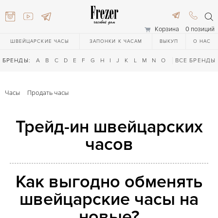
Корзина
0 позиций
ШВЕЙЦАРСКИЕ ЧАСЫ
ЗАПОНКИ К ЧАСАМ
ВЫКУП
О НАС
БРЕНДЫ:
A
B
C
D
E
F
G
H
I
J
K
L
M
N
O
P
ВСЕ БРЕНДЫ
Q
R
S
T
Часы
Продать часы
Трейд-ин швейцарских
часов
616-3748
Как выгодно обменять
швейцарские часы на
616-3748
новые?