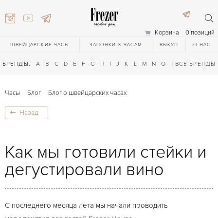
Корзина
0 позиций
ШВЕЙЦАРСКИЕ ЧАСЫ
ЗАПОНКИ К ЧАСАМ
ВЫКУП
О НАС
БРЕНДЫ:
A
B
C
D
E
F
G
H
I
J
K
L
M
N
O
P
ВСЕ БРЕНДЫ
Q
R
S
T
Часы
Блог
Блог о швейцарских часах
Назад
Как мы готовили стейки и
дегустировали вино
) 111-27-44
) 111-27-44
С последнего месяца лета мы начали проводить