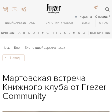
Корзина
0 позиций
ШВЕЙЦАРСКИЕ ЧАСЫ
ЗАПОНКИ К ЧАСАМ
ВЫКУП
О НАС
БРЕНДЫ:
A
B
C
D
E
F
G
H
I
J
K
L
M
N
O
P
ВСЕ БРЕНДЫ
Q
R
S
T
Часы
Блог
Блог о швейцарских часах
Назад
Мартовская встреча
Книжного клуба от Frezer
) 111-27-44
Community
) 111-27-44