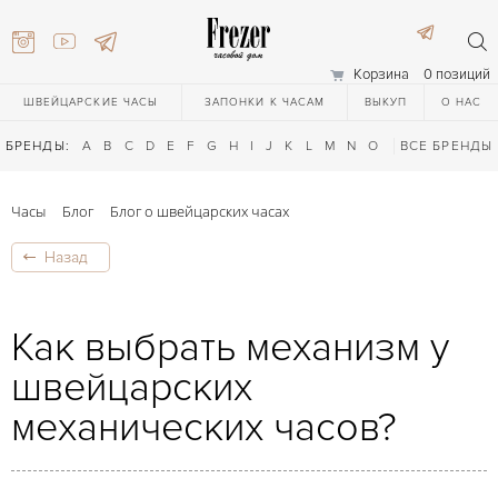
Корзина
0 позиций
ШВЕЙЦАРСКИЕ ЧАСЫ
ЗАПОНКИ К ЧАСАМ
ВЫКУП
О НАС
БРЕНДЫ:
A
B
C
D
E
F
G
H
I
J
K
L
M
N
O
P
ВСЕ БРЕНДЫ
Q
R
S
T
Часы
Блог
Блог о швейцарских часах
Назад
Как выбрать механизм у
швейцарских
) 111-27-44
механических часов?
) 111-27-44