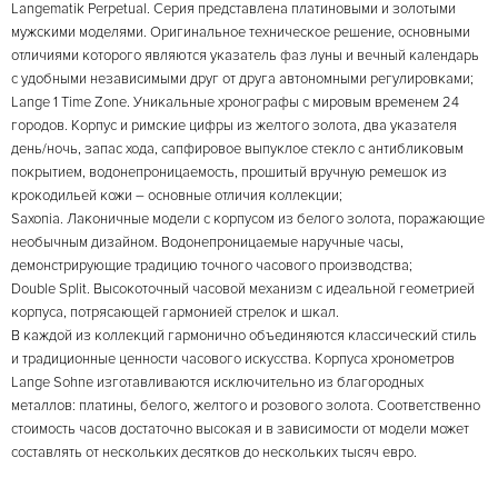
Langematik Perpetual. Серия представлена платиновыми и золотыми
мужскими моделями. Оригинальное техническое решение, основными
отличиями которого являются указатель фаз луны и вечный календарь
с удобными независимыми друг от друга автономными регулировками;
Lange 1 Time Zone. Уникальные хронографы с мировым временем 24
городов. Корпус и римские цифры из желтого золота, два указателя
день/ночь, запас хода, сапфировое выпуклое стекло с антибликовым
покрытием, водонепроницаемость, прошитый вручную ремешок из
крокодильей кожи – основные отличия коллекции;
Saxonia. Лаконичные модели с корпусом из белого золота, поражающие
необычным дизайном. Водонепроницаемые наручные часы,
демонстрирующие традицию точного часового производства;
Double Split. Высокоточный часовой механизм с идеальной геометрией
корпуса, потрясающей гармонией стрелок и шкал.
В каждой из коллекций гармонично объединяются классический стиль
и традиционные ценности часового искусства. Корпуса хронометров
Lange Sohne изготавливаются исключительно из благородных
металлов: платины, белого, желтого и розового золота. Соответственно
стоимость часов достаточно высокая и в зависимости от модели может
составлять от нескольких десятков до нескольких тысяч евро.