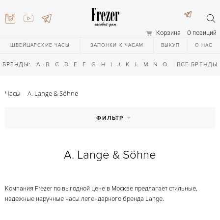
Корзина
0 позиций
ШВЕЙЦАРСКИЕ ЧАСЫ
ЗАПОНКИ К ЧАСАМ
ВЫКУП
О НАС
БРЕНДЫ:
A
B
C
D
E
F
G
H
I
J
K
L
M
N
O
P
ВСЕ БРЕНДЫ
Q
R
S
T
Часы
A. Lange & Söhne
ФИЛЬТР
A. Lange & Söhne
) 111-27-44
Компания Frezer по выгодной цене в Москве предлагает стильные,
) 111-27-44
надежные наручные часы легендарного бренда Lange.