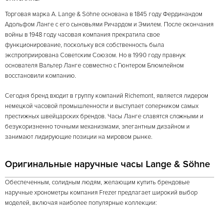
Торговая марка A. Lange & Söhne основана в 1845 году Фердинандом
Адольфом Ланге с его сыновьями Ричардом и Эмилем. После окончания
войны в 1948 году часовая компания прекратила свое
функционирование, поскольку вся собственность была
экспроприирована Советским Союзом. Но в 1990 году правнук
основателя Вальтер Ланге совместно с Гюнтером Блюмлейном
восстановили компанию.
Сегодня бренд входит в группу компаний Richemont, является лидером
немецкой часовой промышленности и выступает соперником самых
престижных швейцарских брендов. Часы Ланге славятся сложными и
безукоризненно точными механизмами, элегантным дизайном и
занимают лидирующие позиции на мировом рынке.
Оригинальные наручные часы Lange & Söhne
Обеспеченным, солидным людям, желающим купить брендовые
наручные хронометры компания Frezer предлагает широкий выбор
моделей, включая наиболее популярные коллекции: