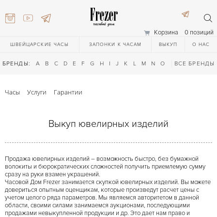
Корзина
0 позиций
ШВЕЙЦАРСКИЕ ЧАСЫ
ЗАПОНКИ К ЧАСАМ
ВЫКУП
О НАС
БРЕНДЫ:
A
B
C
D
E
F
G
H
I
J
K
L
M
N
O
P
ВСЕ БРЕНДЫ
Q
R
S
T
Часы
Услуги
Гарантии
Выкуп ювелирных изделий
Продажа ювелирных изделий – возможность быстро, без бумажной
) 111-27-44
волокиты и бюрократических сложностей получить приемлемую сумму
сразу на руки взамен украшений.
Часовой Дом Frezer занимается скупкой ювелирных изделий. Вы можете
довериться опытным оценщикам, которые произведут расчет цены с
) 111-27-44
учетом целого ряда параметров. Мы являемся авторитетом в данной
области, своими силами занимаемся аукционами, последующими
продажами невыкупленной продукции и др. Это дает нам право и