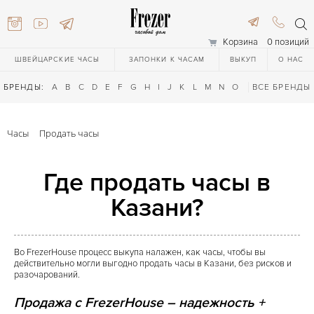
Корзина
0 позиций
ШВЕЙЦАРСКИЕ ЧАСЫ
ЗАПОНКИ К ЧАСАМ
ВЫКУП
О НАС
БРЕНДЫ:
A
B
C
D
E
F
G
H
I
J
K
L
M
N
O
P
ВСЕ БРЕНДЫ
Q
R
S
T
Часы
Продать часы
Где продать часы в
Казани?
616-3748
Во FrezerHouse процесс выкупа налажен, как часы, чтобы вы
действительно могли выгодно продать часы в Казани, без рисков и
разочарований.
616-3748
Продажа с FrezerHouse – надежность +