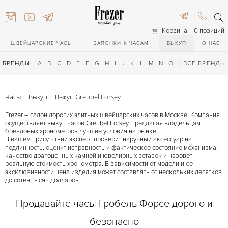
Корзина
0 позиций
ШВЕЙЦАРСКИЕ ЧАСЫ
ЗАПОНКИ К ЧАСАМ
ВЫКУП
О НАС
БРЕНДЫ:
A
B
C
D
E
F
G
H
I
J
K
L
M
N
O
P
ВСЕ БРЕНДЫ
Q
R
S
T
Часы
Выкуп
Выкуп Greubel Forsey
Frezer – салон дорогих элитных швейцарских часов в Москве. Компания
осуществляет выкуп часов Greubel Forsey, предлагая владельцам
брендовых хронометров лучшие условия на рынке.
В вашем присутствии эксперт проверит наручный аксессуар на
подлинность, оценит исправность и фактическое состояние механизма,
качество драгоценных камней и ювелирных вставок и назовет
реальную стоимость хронометра. В зависимости от модели и ее
эксклюзивности цена изделия может составлять от нескольких десятков
616-3748
до сотен тысяч долларов.
Продавайте часы Гробель Форсе дорого и
616-3748
безопасно