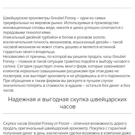
Швейцарские хронометры Greubel Forsey – одни из самых
триумфальных на мировом рынке. Используемые в производстве
инновационные сплавы меди, никеля и цинка успешно сочетаются с
передовыми технологиями.
Уникальный двойной турбийон в белом и розовом золоте,
исключительная точность механизмов, изысканный дизайн – такой
часовой механизм не может стоить дешево и является истинной
гордостью своего владельца.
Независимо от причины, по которой вы решили продать часы Greubel
Forsey – главное в такой ситуации грамотно подойти к выбору часового
салона. Сегодня существует очень много фирм, которые заманивают
клиентов нереально завышенными расценками при этом даже не
посмотрев, как выглядит хронометр и не убедившись в его подлинности.
При обращении к таким фирмам вы рискуете в лучшем случае
значительно потерять в стоимости, в худшем – остаться без денег и без
часов.
Надежная и выгодная скупка швейцарских
часов
Скупка часов Greubel Forsey от Frezer – отличная возможность дорого
продать оригинальный швейцарский хронометр. Покупка с гарантией
получения денег в день заключения сделки возможна в компании даже