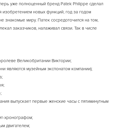
еперь уже полноценный бренд Patek Philippe сделал
я изобретением новых функций, год за годом
не знакомые миру. Патек сосредоточился на том,
лекал заказчиков, налаживал связи. Так в числе
 королеве Великобритании Виктории;
 они являются музейным экспонатом компании);
а;
ря;
;
мпания выпускает первые женские часы с пятиминутным
лит-хронографом;
ным двигателем;