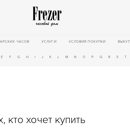
АРСКИХ ЧАСОВ
УСЛУГИ
УСЛОВИЯ ПОКУПКИ
ВЫКУ
E
F
G
H
I
J
K
L
M
N
O
P
Q
R
S
T
, кто хочет купить