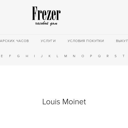
АРСКИХ ЧАСОВ
УСЛУГИ
УСЛОВИЯ ПОКУПКИ
ВЫКУ
E
F
G
H
I
J
K
L
M
N
O
P
Q
R
S
T
Louis Moinet