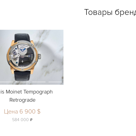
Товары брен
is Moinet Tempograph
Retrograde
Цена 6 900 $
ь
584 000