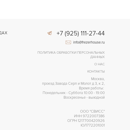
+7 (925) 111-27-44
ДАХ
info@frezerhouse.ru
ПОЛИТИКА ОБРАБОТКИ ПЕРСОНАЛЬНЫХ
ДАННЫХ
О НАС
КОНТАКТЫ
Москва,
проезд Завода Серп и Молот д 3, к 2,
Время работы:
Понедельник - Суббота 10:00 - 19:00
Воскресенье - выходной
ООО "СВИСС"
ИНН 9722007386
ОГРН 1217700420926
ЮЛ772201001