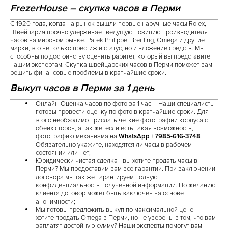
FrezerHouse – скупка часов в Перми
С 1920 года, когда на рынок вышли первые наручные часы Rolex,
Швейцария прочно удерживает ведущую позицию производителя
часов на мировом рынке. Patek Philippe, Breitling, Omega и другие
марки, это не только престиж и статус, но и вложение средств. Мы
способны по достоинству оценить раритет, который вы представите
нашим экспертам. Скупка швейцарских часов в Перми поможет вам
решить финансовые проблемы в кратчайшие сроки.
Выкуп часов в Перми за 1 день
Онлайн-Оценка часов по фото за 1 час – Наши специалисты
готовы провести оценку по фото в кратчайшие сроки. Для
этого необходимо прислать четкие фотографии корпуса с
обеих сторон, а так же, если есть такая возможность,
фотографию механизма на
WhatsApp +7985-616-3748
Обязательно укажите, находятся ли часы в рабочем
состоянии или нет;
Юридически чистая сделка - вы хотите продать часы в
Перми? Мы предоставим вам все гарантии. При заключении
договора мы так же гарантируем полную
конфиденциальность полученной информации. По желанию
клиента договор может быть заключен на основе
анонимности;
Мы готовы предложить выкуп по максимальной цене –
хотите продать Omega в Перми, но не уверены в том, что вам
заплатят достойную сумму? Наши эксперты помогут вам