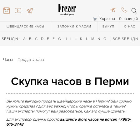
Корзина
0 позиций
ШВЕЙЦАРСКИЕ ЧАСЫ
ЗАПОНКИ К ЧАСАМ
ВЫКУП
О НАС
БРЕНДЫ:
A
B
C
D
E
F
G
H
I
J
K
L
M
N
O
P
ВСЕ БРЕНДЫ
Q
R
S
T
Часы
Продать часы
Скупка часов в Перми
Вы хотите выгодно продать швейцарские часы в Перми? Вам срочно
нужны средства? Для вас важно, чтобы сделка осталась в тайне?
616-3748
Наши эксперты помогут вам разобраться, как это лучше сделать.
Для экспресс- оценки просто
вышлите фото часов
на вотсап +7985-
616-3748
616-3748