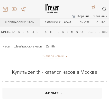
Корзина
0 позиций
ШВЕЙЦАРСКИЕ ЧАСЫ
ЗАПОНКИ К ЧАСАМ
ВЫКУП
О НАС
БРЕНДЫ:
A
B
C
D
E
F
G
H
I
J
K
L
M
N
O
P
ВСЕ БРЕНДЫ
Q
R
S
T
Часы
Швейцарские часы
Zenith
Сначала новые
Купить zenith - каталог часов в Москве
) 111-27-44
ФИЛЬТР
) 111-27-44