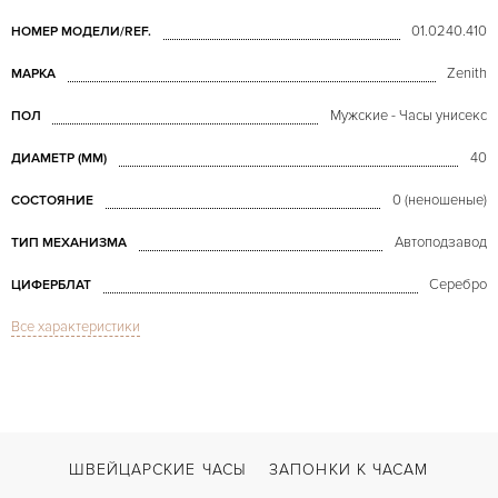
01.0240.410
НОМЕР МОДЕЛИ/REF.
Zenith
МАРКА
Мужские - Часы унисекс
ПОЛ
40
ДИАМЕТР (MM)
0 (неношеные)
СОСТОЯНИЕ
Автоподзавод
ТИП МЕХАНИЗМА
Серебро
ЦИФЕРБЛАТ
Все характеристики
Сапфировое стекло
СТЕКЛО
Дата, Индикатор дней недели, Индикатор месяца, Индикатор фазы Луны
ФУНКЦИИ
Chronomaster Triple Calendar Chronograph
МОДЕЛЬ
В наличии
СРОКИ ДОСТАВКИ
ШВЕЙЦАРСКИЕ ЧАСЫ
ЗАПОНКИ К ЧАСАМ
С документами, С футляром
ВОЗМОЖНОСТИ ДОСТАВКИ