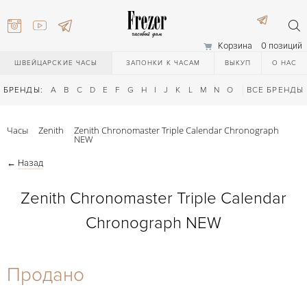
Корзина
0 позиций
ШВЕЙЦАРСКИЕ ЧАСЫ
ЗАПОНКИ К ЧАСАМ
ВЫКУП
О НАС
БРЕНДЫ:
A
B
C
D
E
F
G
H
I
J
K
L
M
N
O
P
ВСЕ БРЕНДЫ
Q
R
S
T
Часы
Zenith
Zenith Chronomaster Triple Calendar Chronograph
NEW
←
Назад
Zenith Chronomaster Triple Calendar
Chronograph NEW
) 111-27-44
Продано
) 111-27-44