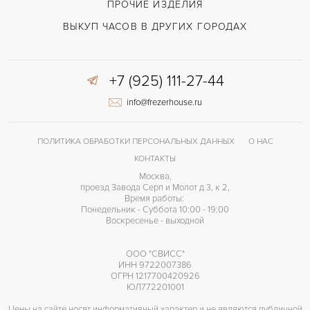
ПРОЧИЕ ИЗДЕЛИЯ
Черный
ЦВЕТ БРАСЛЕТА
ВЫКУП ЧАСОВ В ДРУГИХ ГОРОДАХ
Застежка с помощью шипа
ЗАСТЁЖКА
+7 (925) 111-27-44
Римские
ЦИФРЫ
info@frezerhouse.ru
EL PRIMERO 410
КАЛИБР/МЕХАНИЗМ
Малый секундный циферблат, Прозрачная задняя крышка
ПРОЧЕЕ
ПОЛИТИКА ОБРАБОТКИ ПЕРСОНАЛЬНЫХ ДАННЫХ
О НАС
КОНТАКТЫ
Москва,
проезд Завода Серп и Молот д 3, к 2,
Время работы:
Понедельник - Суббота 10:00 - 19:00
Воскресенье - выходной
ООО "СВИСС"
ИНН 9722007386
ОГРН 1217700420926
ЮЛ772201001
Цены на сайте носят информативный характер и не являются публичной