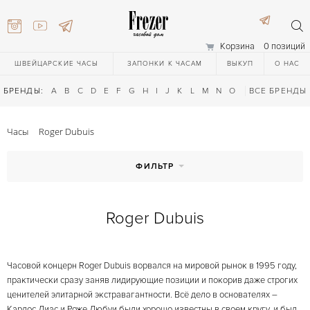
Корзина
0 позиций
ШВЕЙЦАРСКИЕ ЧАСЫ
ЗАПОНКИ К ЧАСАМ
ВЫКУП
О НАС
БРЕНДЫ:
A
B
C
D
E
F
G
H
I
J
K
L
M
N
O
P
ВСЕ БРЕНДЫ
Q
R
S
T
Часы
Roger Dubuis
ФИЛЬТР
Roger Dubuis
) 111-27-44
Часовой концерн Roger Dubuis ворвался на мировой рынок в 1995 году,
) 111-27-44
практически сразу заняв лидирующие позиции и покорив даже строгих
ценителей элитарной экстравагантности. Всё дело в основателях –
Карлос Диас и Роже Дюбуи были хорошо известны в своем кругу, и был