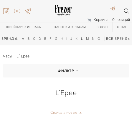
Корзина
0 позиций
ШВЕЙЦАРСКИЕ ЧАСЫ
ЗАПОНКИ К ЧАСАМ
ВЫКУП
О НАС
БРЕНДЫ:
A
B
C
D
E
F
G
H
I
J
K
L
M
N
O
P
ВСЕ БРЕНДЫ
Q
R
S
T
Часы
L`Epee
ФИЛЬТР
L`Epee
) 111-27-44
Сначала новые
) 111-27-44