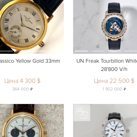
assico Yellow Gold 33mm
UN Freak Tourbillon Whi
28'800 V/h
Цена 4 300 $
Цена 22 500 $
ь
ь
364 000
1 902 000