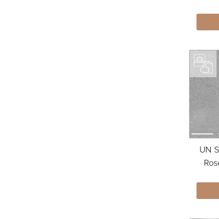
UN S
Ros