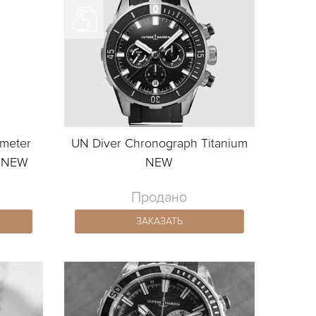
ometer
UN Diver Chronograph Titanium
a NEW
NEW
Продано
ЗАКАЗАТЬ