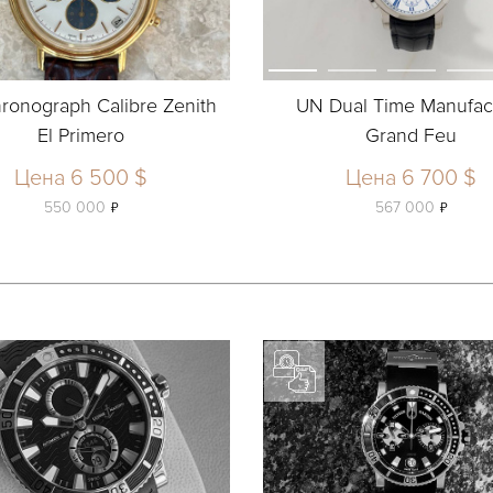
ronograph Calibre Zenith
UN Dual Time Manufac
El Primero
Grand Feu
Цена 6 500 $
Цена 6 700 $
ь
ь
550 000
567 000