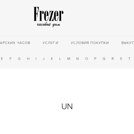
АРСКИХ ЧАСОВ
УСЛУГИ
УСЛОВИЯ ПОКУПКИ
ВЫКУ
E
F
G
H
I
J
K
L
M
N
O
P
Q
R
S
T
UN