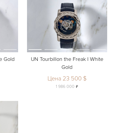
te Gold
UN Tourbillon the Freak I White
Gold
Цена 23 500 $
ь
1 986 000