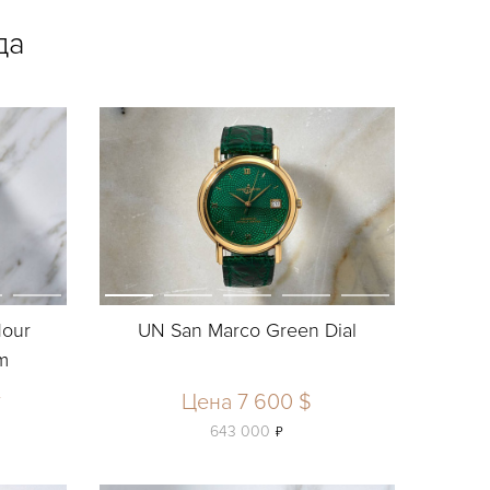
да
Hour
UN San Marco Green Dial
m
у
Цена 7 600 $
ь
643 000