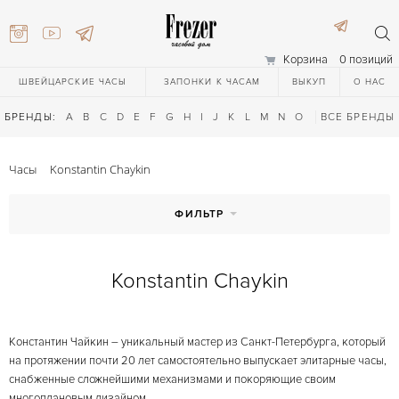
Корзина
0 позиций
ШВЕЙЦАРСКИЕ ЧАСЫ
ЗАПОНКИ К ЧАСАМ
ВЫКУП
О НАС
БРЕНДЫ:
A
B
C
D
E
F
G
H
I
J
K
L
M
N
O
P
ВСЕ БРЕНДЫ
Q
R
S
T
Часы
Konstantin Chaykin
ФИЛЬТР
Konstantin Chaykin
) 111-27-44
Константин Чайкин – уникальный мастер из Санкт-Петербурга, который
) 111-27-44
на протяжении почти 20 лет самостоятельно выпускает элитарные часы,
снабженные сложнейшими механизмами и покоряющие своим
многоплановым дизайном.