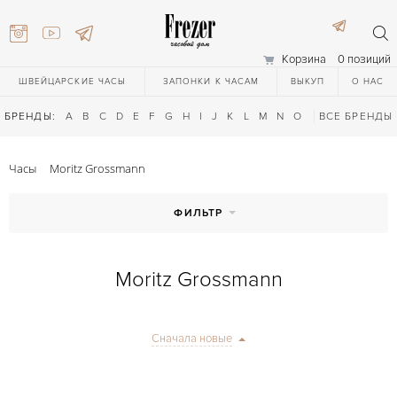
Корзина
0 позиций
ШВЕЙЦАРСКИЕ ЧАСЫ
ЗАПОНКИ К ЧАСАМ
ВЫКУП
О НАС
БРЕНДЫ:
A
B
C
D
E
F
G
H
I
J
K
L
M
N
O
P
ВСЕ БРЕНДЫ
Q
R
S
T
Часы
Moritz Grossmann
ФИЛЬТР
Moritz Grossmann
) 111-27-44
Сначала новые
) 111-27-44