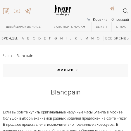
Корзина
0 позиций
ШВЕЙЦАРСКИЕ ЧАСЫ
ЗАПОНКИ К ЧАСАМ
ВЫКУП
О НАС
БРЕНДЫ:
A
B
C
D
E
F
G
H
I
J
K
L
M
N
O
P
ВСЕ БРЕНДЫ
Q
R
S
T
Часы
Blancpain
ФИЛЬТР
Blancpain
) 111-27-44
Если вы хотите купить оригинальные наручные часы Бланпа в Москве,
) 111-27-44
большой выбор механизмов разных моделей предложен на сайте Frezer.
В продаже представлены исключительно подлинные аксессуары. В
наличии есть новые модели, бывшие в употреблении модели, а также