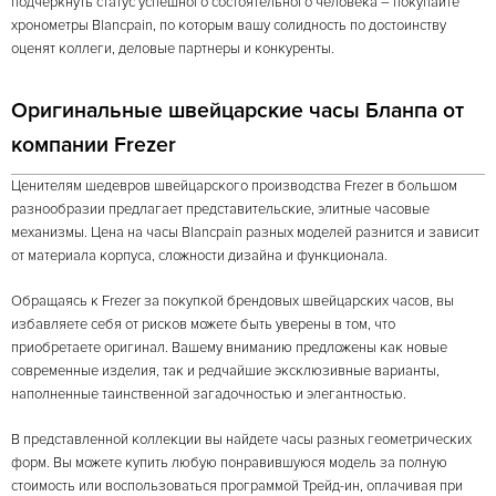
подчеркнуть статус успешного состоятельного человека – покупайте
хронометры Blancpain, по которым вашу солидность по достоинству
оценят коллеги, деловые партнеры и конкуренты.
Оригинальные швейцарские часы Бланпа от
компании Frezer
Ценителям шедевров швейцарского производства Frezer в большом
разнообразии предлагает представительские, элитные часовые
механизмы. Цена на часы Blancpain разных моделей разнится и зависит
от материала корпуса, сложности дизайна и функционала.
Обращаясь к Frezer за покупкой брендовых швейцарских часов, вы
избавляете себя от рисков можете быть уверены в том, что
приобретаете оригинал. Вашему вниманию предложены как новые
современные изделия, так и редчайшие эксклюзивные варианты,
наполненные таинственной загадочностью и элегантностью.
В представленной коллекции вы найдете часы разных геометрических
форм. Вы можете купить любую понравившуюся модель за полную
стоимость или воспользоваться программой Трейд-ин, оплачивая при