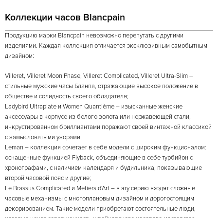
Коллекции часов Blancpain
Продукцию марки Blancpain невозможно перепутать с другими
изделиями. Каждая коллекция отличается эксклюзивным самобытным
дизайном:
Villeret, Villeret Moon Phase, Villeret Complicated, Villeret Ultra-Slim –
стильные мужские часы Бланпа, отражающие высокое положение в
обществе и солидность своего обладателя;
Ladybird Ultraplate и Women Quantième – изысканные женские
аксессуары в корпусе из белого золота или нержавеющей стали,
инкрустированном бриллиантами поражают своей винтажной классикой
с замысловатыми узорами;
Leman – коллекция сочетает в себе модели с широким функционалом:
оснащенные функцией Flyback, объединяющие в себе турбийон с
хронографами, с наличием календаря и будильника, показывающие
второй часовой пояс и другие;
Le Brassus Complicated и Metiers d'Art – в эту серию входят сложные
часовые механизмы с многоплановым дизайном и дорогостоящим
декорированием. Такие модели приобретают состоятельные люди,