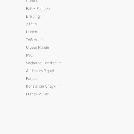
Cartier
Patek Philippe
Breitling
Zenith
Hublot
TAG Heuer
Ulysse Nardin
IWC
Vacheron Constantin
Audemars Piguet
Panerai
Konstantin Chaykin
Franck Muller