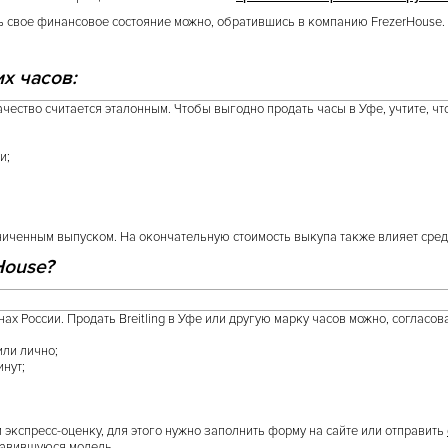
 свое финансовое состояние можно, обратившись в компанию FrezerHouse. 
х часов:
ачество считается эталонным. Чтобы выгодно продать часы в Уфе, учтите, 
и;
иченным выпуском. На окончательную стоимость выкупа также влияет сре
House?
х России. Продать Breitling в Уфе или другую марку часов можно, согласов
или лично;
инут;
 экспресс-оценку, для этого нужно заполнить форму на сайте или отправить
нравившуюся модель.