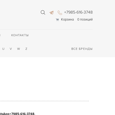
+7985-616-3748
Корзина
0 позиций
П
КОНТАКТЫ
U
V
W
Z
ВСЕ БРЕНДЫ
atsApp+7985-616-3748
.