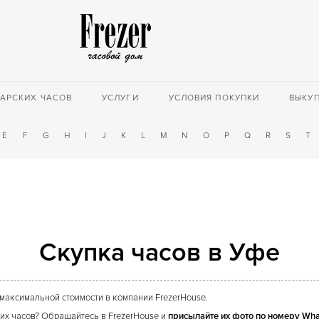
АРСКИХ ЧАСОВ
УСЛУГИ
УСЛОВИЯ ПОКУПКИ
ВЫКУ
E
F
G
H
I
J
K
L
M
N
O
P
Q
R
S
T
Скупка часов в Уфе
максимальной стоимости в компании FrezerHouse.
их часов? Обращайтесь в FrezerHouse и
присылайте их фото по номеру Wh