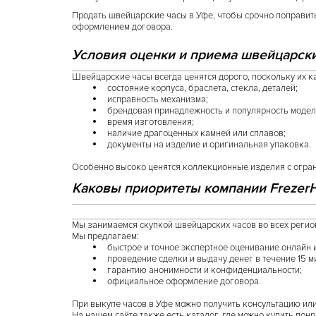
Продать швейцарские часы в Уфе, чтобы срочно поправить
оформлением договора.
Условия оценки и приема швейцарски
Швейцарские часы всегда ценятся дорого, поскольку их к
состояние корпуса, браслета, стекла, деталей;
исправность механизма;
брендовая принадлежность и популярность модел
время изготовления;
наличие драгоценных камней или сплавов;
документы на изделие и оригинальная упаковка.
Особенно высоко ценятся коллекционные изделия с огран
Каковы приоритеты компании Frezer
Мы занимаемся скупкой швейцарских часов во всех региона
Мы предлагаем:
быстрое и точное экспертное оценивание онлайн 
проведение сделки и выдачу денег в течение 15 м
гарантию анонимности и конфиденциальности;
официальное оформление договора.
При выкупе часов в Уфе можно получить консультацию или
На нашем сайте также есть каталог, где можно купить по