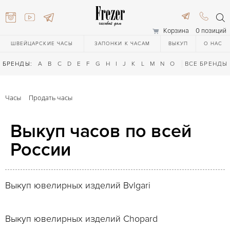
Корзина
0 позиций
ШВЕЙЦАРСКИЕ ЧАСЫ
ЗАПОНКИ К ЧАСАМ
ВЫКУП
О НАС
БРЕНДЫ:
A
B
C
D
E
F
G
H
I
J
K
L
M
N
O
P
ВСЕ БРЕНДЫ
Q
R
S
T
Часы
Продать часы
Выкуп часов по всей
России
616-3748
Выкуп ювелирных изделий Bvlgari
616-3748
Выкуп ювелирных изделий Chopard