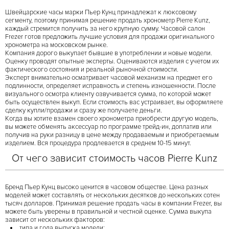
Швейцарские часы марки Пьер Кунц принадлежат к люксовому
сегменту, поэтому принимая решение продать хронометр Pierre Kunz,
каждый стремится получить за него крупную сумму. Часовой салон
Frezer готов предложить лучшие условия для продажи оригинального
хронометра на московском рынке.
Компания дорого выкупает бывшие в употреблении и новые модели.
Оценку проводят опытные эксперты. Оцениваются изделия с учетом их
фактического состояния и реальной рыночной стоимости.
Эксперт внимательно осматривает часовой механизм на предмет его
подлинности, определяет исправность и степень изношенности. После
визуального осмотра клиенту озвучивается сумма, по которой может
быть осуществлен выкуп. Если стоимость вас устраивает, вы оформляете
сделку купли/продажи и сразу же получаете деньги.
Когда вы хотите взамен своего хронометра приобрести другую модель,
вы можете обменять аксессуар по программе трейд-ин, доплатив или
получив на руки разницу в цене между продаваемым и приобретаемым
изделием. Вся процедура продлевается в среднем 10-15 минут.
От чего зависит стоимость часов Pierre Kunz
Бренд Пьер Кунц высоко ценится в часовом обществе. Цена разных
моделей может составлять от нескольких десятков до нескольких сотен
тысяч долларов. Принимая решение продать часы в компании Frezer, вы
можете быть уверены в правильной и честной оценке. Сумма выкупа
зависит от нескольких факторов:
типа и года выпуска модели;