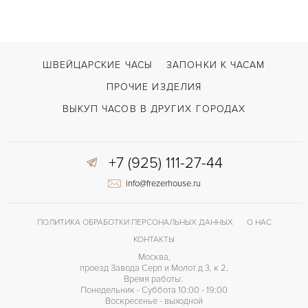
Port Royal Concept
МОДЕЛЬ
В наличии
СРОКИ ДОСТАВКИ
С футляром
ВОЗМОЖНОСТИ ДОСТАВКИ
ШВЕЙЦАРСКИЕ ЧАСЫ
ЗАПОНКИ К ЧАСАМ
Черный
ЦВЕТ БРАСЛЕТА
ПРОЧИЕ ИЗДЕЛИЯ
Двойной сложности застежка
ЗАСТЁЖКА
ВЫКУП ЧАСОВ В ДРУГИХ ГОРОДАХ
Без цифр
ЦИФРЫ
+7 (925) 111-27-44
El Primero 4039 C
КАЛИБР/МЕХАНИЗМ
info@frezerhouse.ru
50 часов часов
ЗАПАС ХОДА
ПОЛИТИКА ОБРАБОТКИ ПЕРСОНАЛЬНЫХ ДАННЫХ
О НАС
КОНТАКТЫ
Москва,
проезд Завода Серп и Молот д 3, к 2,
Время работы:
Понедельник - Суббота 10:00 - 19:00
Воскресенье - выходной