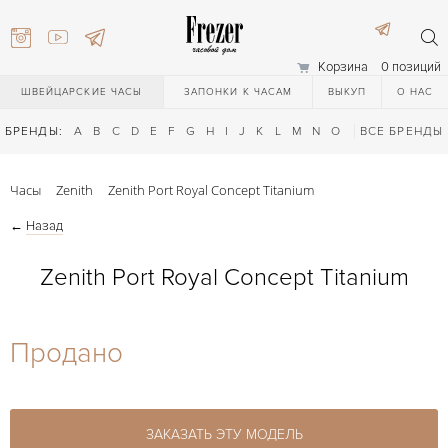
Корзина
0 позиций
ШВЕЙЦАРСКИЕ ЧАСЫ
ЗАПОНКИ К ЧАСАМ
ВЫКУП
О НАС
БРЕНДЫ:
A
B
C
D
E
F
G
H
I
J
K
L
M
N
O
P
ВСЕ БРЕНДЫ
Q
R
S
T
Часы
Zenith
Zenith Port Royal Concept Titanium
←
Назад
Zenith Port Royal Concept Titanium
) 111-27-44
Продано
) 111-27-44
ЗАКАЗАТЬ ЭТУ МОДЕЛЬ