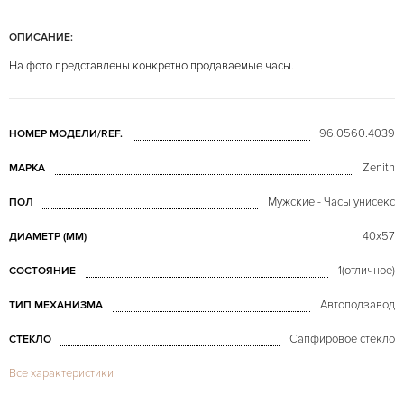
ОПИСАНИЕ:
На фото представлены конкретно продаваемые часы.
96.0560.4039
НОМЕР МОДЕЛИ/REF.
Zenith
МАРКА
Мужские - Часы унисекс
ПОЛ
40x57
ДИАМЕТР (MM)
1(отличное)
СОСТОЯНИЕ
Автоподзавод
ТИП МЕХАНИЗМА
Сапфировое стекло
СТЕКЛО
Все характеристики
Дата, Хронограф
ФУНКЦИИ