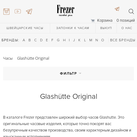
Корзина
0 позиций
ШВЕЙЦАРСКИЕ ЧАСЫ
ЗАПОНКИ К ЧАСАМ
ВЫКУП
О НАС
БРЕНДЫ:
A
B
C
D
E
F
G
H
I
J
K
L
M
N
O
P
ВСЕ БРЕНДЫ
Q
R
S
T
Часы
Glashütte Original
ФИЛЬТР
Glashütte Original
) 111-27-44
В каталоге Frezer представлен широкий выбор часов Glashutte. Это
) 111-27-44
оригинальные часовые изделия, которые точно покорят вас
безупречным качеством производства, своим характерным дизайном и
изысканным исполнением.