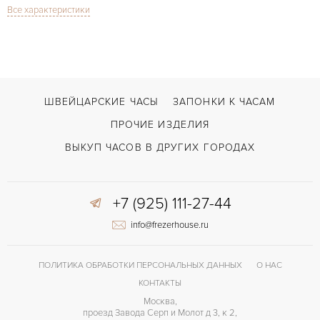
Все характеристики
Сапфировое стекло
СТЕКЛО
Дата, Индикатор фазы Луны, Хронограф
ФУНКЦИИ
El Primero Chronomaster Grande Date
МОДЕЛЬ
В наличии
СРОКИ ДОСТАВКИ
ШВЕЙЦАРСКИЕ ЧАСЫ
ЗАПОНКИ К ЧАСАМ
Черный
ЦВЕТ БРАСЛЕТА
ПРОЧИЕ ИЗДЕЛИЯ
Двойной сложности застежка
ЗАСТЁЖКА
ВЫКУП ЧАСОВ В ДРУГИХ ГОРОДАХ
Без цифр
ЦИФРЫ
+7 (925) 111-27-44
El Primero 4047
КАЛИБР/МЕХАНИЗМ
info@frezerhouse.ru
50 часов
ЗАПАС ХОДА
ПОЛИТИКА ОБРАБОТКИ ПЕРСОНАЛЬНЫХ ДАННЫХ
О НАС
КОНТАКТЫ
Москва,
проезд Завода Серп и Молот д 3, к 2,