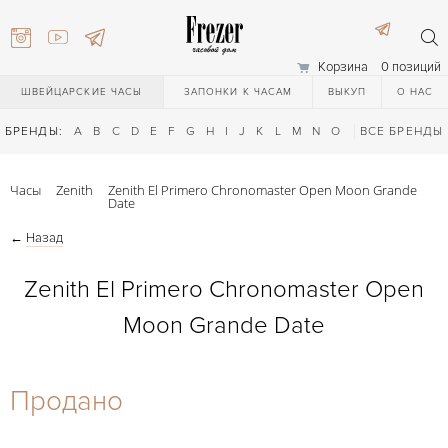
Корзина
0 позиций
ШВЕЙЦАРСКИЕ ЧАСЫ
ЗАПОНКИ К ЧАСАМ
ВЫКУП
О НАС
БРЕНДЫ:
A
B
C
D
E
F
G
H
I
J
K
L
M
N
O
P
ВСЕ БРЕНДЫ
Q
R
S
T
Часы
Zenith
Zenith El Primero Chronomaster Open Moon Grande
Date
←
Назад
Zenith El Primero Chronomaster Open
Moon Grande Date
) 111-27-44
Продано
) 111-27-44