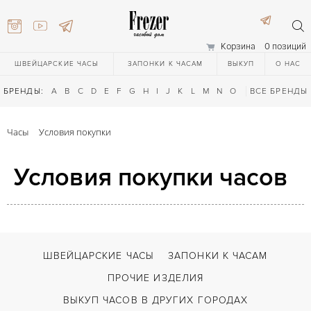
Корзина
0 позиций
ШВЕЙЦАРСКИЕ ЧАСЫ
ЗАПОНКИ К ЧАСАМ
ВЫКУП
О НАС
БРЕНДЫ:
A
B
C
D
E
F
G
H
I
J
K
L
M
N
O
P
ВСЕ БРЕНДЫ
Q
R
S
T
Часы
Условия покупки
Условия покупки часов
) 111-27-44
ШВЕЙЦАРСКИЕ ЧАСЫ
ЗАПОНКИ К ЧАСАМ
ПРОЧИЕ ИЗДЕЛИЯ
) 111-27-44
ВЫКУП ЧАСОВ В ДРУГИХ ГОРОДАХ