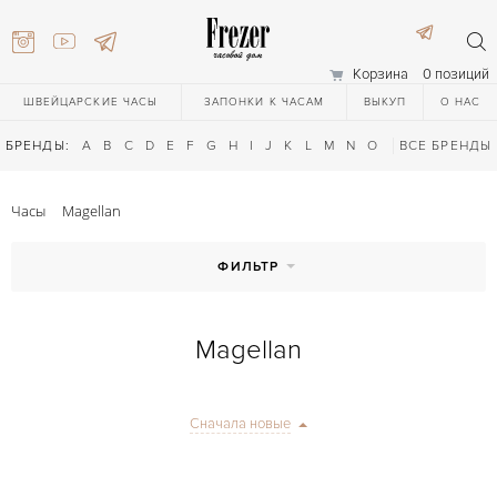
Корзина
0 позиций
ШВЕЙЦАРСКИЕ ЧАСЫ
ЗАПОНКИ К ЧАСАМ
ВЫКУП
О НАС
БРЕНДЫ:
A
B
C
D
E
F
G
H
I
J
K
L
M
N
O
P
ВСЕ БРЕНДЫ
Q
R
S
T
Часы
Magellan
ФИЛЬТР
Magellan
) 111-27-44
Сначала новые
) 111-27-44