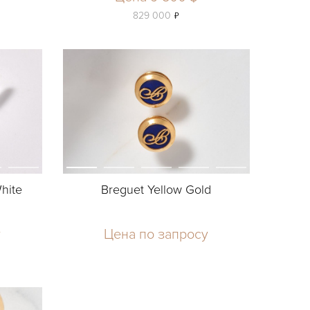
ь
829 000
hite
Breguet Yellow Gold
у
Цена по запросу