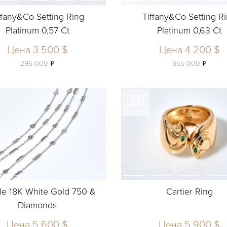
ffany&Co Setting Ring
Tiffany&Co Setting R
Platinum 0,57 Ct
Platinum 0,63 Ct
Цена 3 500 $
Цена 4 200 $
ь
ь
296 000
355 000
le 18K White Gold 750 &
Cartier Ring
Diamonds
Цена 5 600 $
Цена 5 900 $