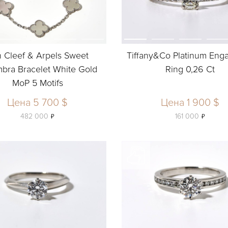
 Cleef & Arpels Sweet
Tiffany&Co Platinum Eng
bra Bracelet White Gold
Ring 0,26 Ct
MoP 5 Motifs
Цена 5 700 $
Цена 1 900 $
ь
ь
482 000
161 000