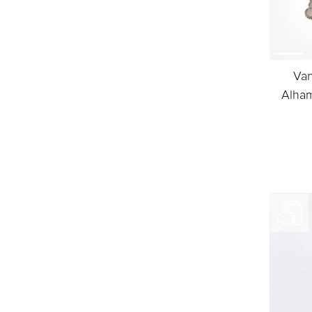
Van
Alham