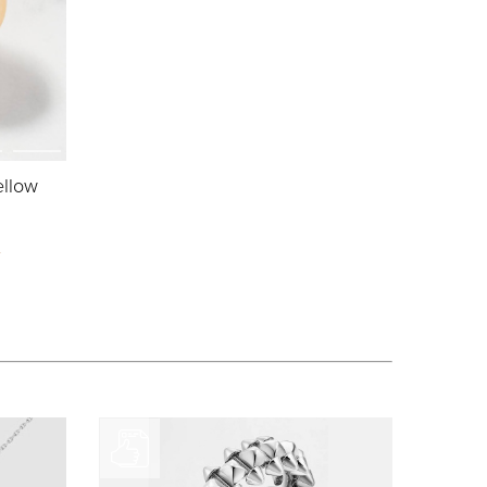
ellow
у