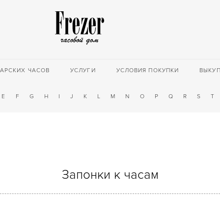
АРСКИХ ЧАСОВ
УСЛУГИ
УСЛОВИЯ ПОКУПКИ
ВЫКУ
E
F
G
H
I
J
K
L
M
N
O
P
Q
R
S
T
Запонки к часам