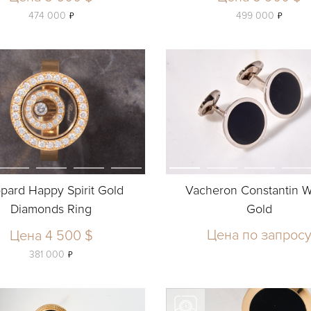
ь
ь
474 000
499 000
pard Happy Spirit Gold
Vacheron Constantin W
Diamonds Ring
Gold
Цена по запрос
Цена 4 500 $
ь
381 000