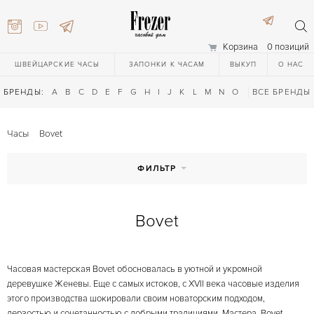
Корзина
0 позиций
ШВЕЙЦАРСКИЕ ЧАСЫ
ЗАПОНКИ К ЧАСАМ
ВЫКУП
О НАС
БРЕНДЫ:
A
B
C
D
E
F
G
H
I
J
K
L
M
N
O
P
ВСЕ БРЕНДЫ
Q
R
S
T
Часы
Bovet
ФИЛЬТР
Bovet
) 111-27-44
Часовая мастерская Bovet обосновалась в уютной и укромной
) 111-27-44
деревушке Женевы. Еще с самых истоков, с XVII века часовые изделия
этого производства шокировали своим новаторским подходом,
дерзостью и сочетанностью с добрыми традициями. Мастера Bovet