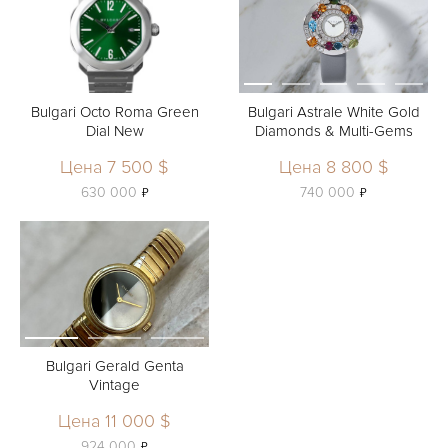
Bulgari Octo Roma Green
Bulgari Astrale White Gold
Dial New
Diamonds & Multi-Gems
Цена 7 500 $
Цена 8 800 $
ь
ь
630 000
740 000
Bulgari Gerald Genta
Vintage
Цена 11 000 $
ь
924 000