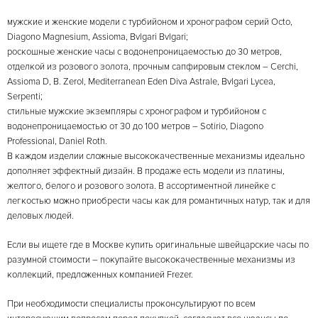
мужские и женские модели с турбийоном и хронографом серий Octo,
Diagono Magnesium, Assioma, Bvlgari Bvlgari;
роскошные женские часы с водонепроницаемостью до 30 метров,
отделкой из розового золота, прочным сапфировым стеклом – Cerchi,
Assioma D, B. Zerol, Mediterranean Eden Diva Astrale, Bvlgari Lycea,
Serpenti;
стильные мужские экземпляры с хронографом и турбийоном с
водонепроницаемостью от 30 до 100 метров – Sotirio, Diagono
Professional, Daniel Roth.
В каждом изделии сложные высококачественные механизмы идеально
дополняет эффектный дизайн. В продаже есть модели из платины,
желтого, белого и розового золота. В ассортиментной линейке с
легкостью можно приобрести часы как для романтичных натур, так и для
деловых людей.
Если вы ищете где в Москве купить оригинальные швейцарские часы по
разумной стоимости – покупайте высококачественные механизмы из
коллекций, предложенных компанией Frezer.
При необходимости специалисты проконсультируют по всем