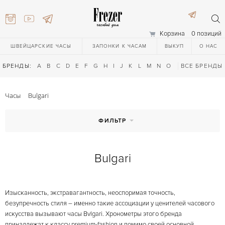
Корзина
0 позиций
ШВЕЙЦАРСКИЕ ЧАСЫ
ЗАПОНКИ К ЧАСАМ
ВЫКУП
О НАС
БРЕНДЫ:
A
B
C
D
E
F
G
H
I
J
K
L
M
N
O
P
ВСЕ БРЕНДЫ
Q
R
S
T
Часы
Bulgari
ФИЛЬТР
Bulgari
) 111-27-44
Изысканность, экстравагантность, неоспоримая точность,
) 111-27-44
безупречность стиля – именно такие ассоциации у ценителей часового
искусства вызывают часы Bvlgari. Хронометры этого бренда
принадлежат к классу premium-fashion и помимо своей основной