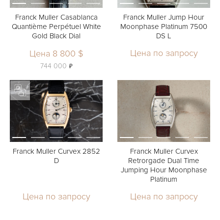
Franck Muller Casablanca
Franck Muller Jump Hour
Quantième Perpétuel White
Moonphase Platinum 7500
Gold Black Dial
DS L
Цена по запросу
Цена 8 800 $
ь
744 000
Franck Muller Curvex 2852
Franck Muller Curvex
D
Retrorgade Dual Time
Jumping Hour Moonphase
Platinum
Цена по запросу
Цена по запросу