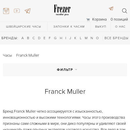
Корзина
0 позиций
ШВЕЙЦАРСКИЕ ЧАСЫ
ЗАПОНКИ К ЧАСАМ
ВЫКУП
О НАС
БРЕНДЫ:
A
B
C
D
E
F
G
H
I
J
K
L
M
N
O
P
ВСЕ БРЕНДЫ
Q
R
S
T
Часы
Franck Muller
ФИЛЬТР
Franck Muller
) 111-27-44
Бренд Franck Muller четко ассоциируется с изысканностью,
) 111-27-44
инновационностью и высокими технологиями. Часы этого производства
признаны сами сложными в мире, они дико популярны и удивляют своей
«начинкой» даже опытных экспертов часового искусства. Все дело в том,