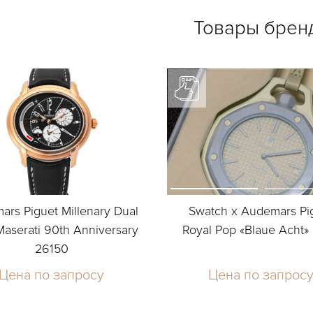
Товары брен
rs Piguet Millenary Dual
Swatch x Audemars Pi
aserati 90th Anniversary
Royal Pop «Blaue Acht
26150
Цена по запросу
Цена по запрос