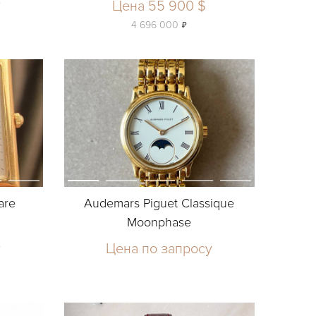
у
Цена 55 900 $
ь
4 696 000
are
Audemars Piguet Classique
Moonphase
у
Цена по запросу