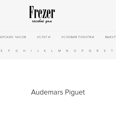
АРСКИХ ЧАСОВ
УСЛУГИ
УСЛОВИЯ ПОКУПКИ
ВЫКУ
E
F
G
H
I
J
K
L
M
N
O
P
Q
R
S
T
Audemars Piguet