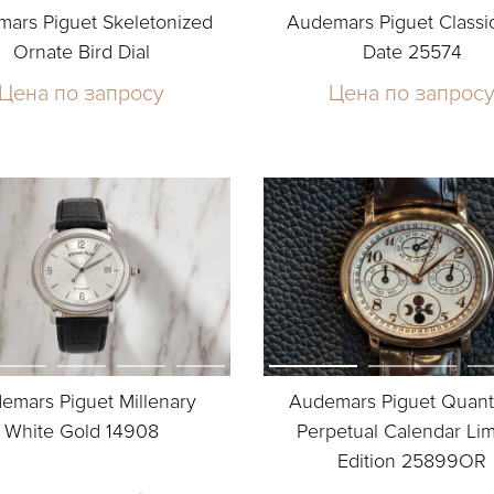
ars Piguet Skeletonized
Audemars Piguet Classi
Ornate Bird Dial
Date 25574
Цена по запросу
Цена по запрос
emars Piguet Millenary
Audemars Piguet Quan
White Gold 14908
Perpetual Calendar Lim
Edition 25899OR