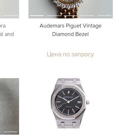
bra
Audemars Piguet Vintage
l and
Diamond Bezel
у
Цена по запросу