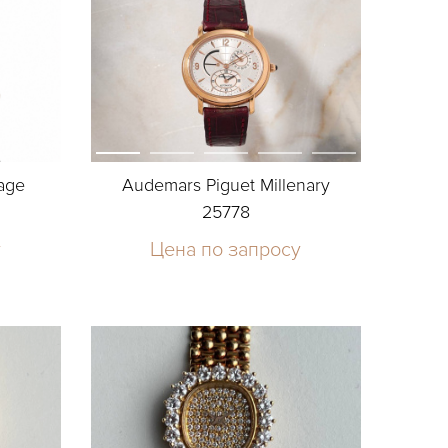
age
Audemars Piguet Millenary
25778
у
Цена по запросу