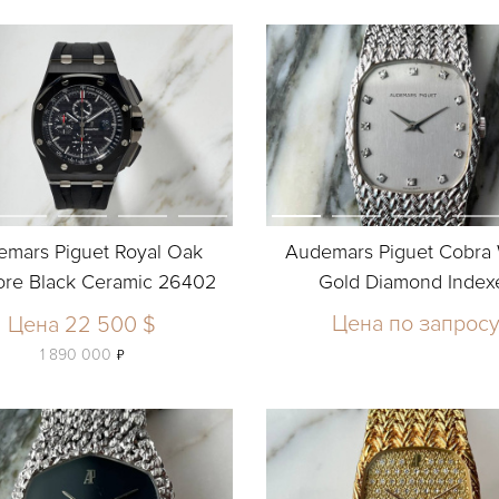
emars Piguet Royal Oak
Audemars Piguet Cobra 
ore Black Ceramic 26402
Gold Diamond Index
Цена по запрос
Цена 22 500 $
ь
1 890 000