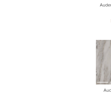
Audem
Aud