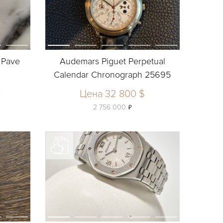
 Pave
Audemars Piguet Perpetual
Calendar Chronograph 25695
у
Цена 32 800 $
ь
2 756 000