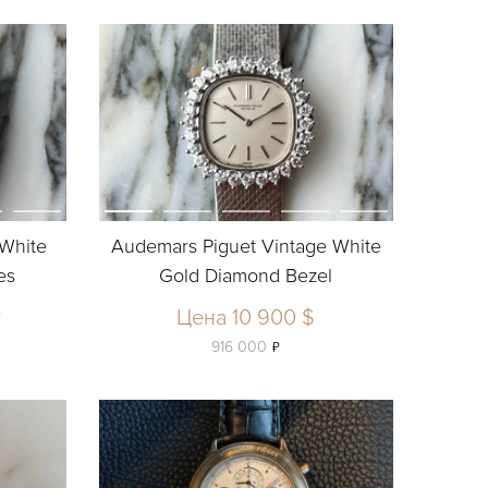
White
Audemars Piguet Vintage White
es
Gold Diamond Bezel
у
Цена 10 900 $
ь
916 000