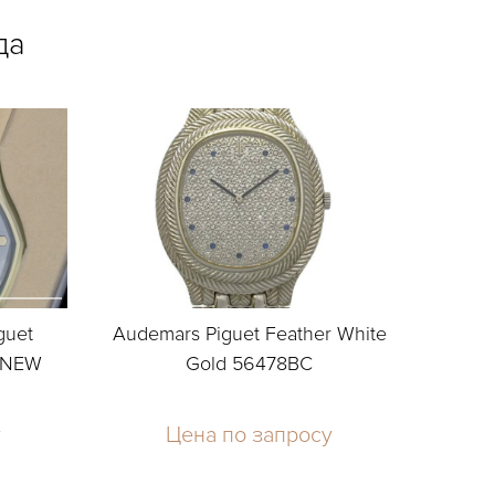
да
guet
Audemars Piguet Feather White
» NEW
Gold 56478BC
у
Цена по запросу