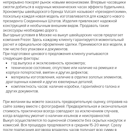
непрерывно покорял рынок новыми механизмами. Впервые часовщики
смогли добиться в наручных механических часах эффекта будильника.
Хронометры швейцарского бренда Vulcain называют «президентскими»,
поскольку каждая новая модель изготавливается для каждого нового
президента Соединенных Штатов. Изделия привлекают надежной
конструкцией и необычным внешним видом. Продавать такие
аксессуары необходимо дорого.
Выгодные условия в Москве на выкуп швейцарских часов предлагает
компания Frezer. Здесь каждому клиенту гарантируется моментальный
расчет и официальное оформление сделки. Принимаются все модели, в
том числе без упаковки и документов.
При подготовке ценового предложения клиенту учитываются
следующие факторы:
год выпуска и эксклюзивность хронометра;
техническое состояние, отсутствие или наличие на ремешке и
корпусе потертостей, вмятин и других дефектов;
материалы изготовления, наличие в отделке золотых элементов,
драгоценных камней и других ювелирных деталей;
комплектность часов: наличие коробки, гарантийного талона и
других документов.
При желании вы можете заказать предварительную оценку, отправив на
сайте заявку вместе с фотографией. Предварительная и окончательная
стоимость практически всегда совпадают за исключением случаев,
когда владелец умолчит о наличии изъянов и неисправностей.
Выкуп осуществляется по оценочной стоимости без скрытых накруток и
комиссий. Вся процедура продлевается в среднем 15-20 минут. Сразу
после подписания договора владелец часов получает всю сумму в