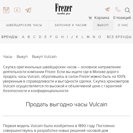
Корзина
0 позиций
ШВЕЙЦАРСКИЕ ЧАСЫ
ЗАПОНКИ К ЧАСАМ
ВЫКУП
О НАС
БРЕНДЫ:
A
B
C
D
E
F
G
H
I
J
K
L
M
N
O
P
ВСЕ БРЕНДЫ
Q
R
S
T
Часы
Выкуп
Выкуп Vulcain
Скупка оригинальных швейцарских часов – основное направление
деятельности компании Frezer. Если вы ищете где в Москве дорого
продать часы Vulcain, обратившись в салон Frezer можно быть на 100%
уверенным в справедливости и выгодности сделки. Скупка хронометров
Vulcain осуществляется по высокой и объективной цене с гарантией
безопасности и конфиденциальности.
616-3748
Продать выгодно часы Vulcain
616-3748
Первая модель Vulcain была изобретена в 1890 году. Постоянно
совершенствуясь в разработке новых решений часовой дом