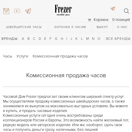
Корзина
0 позиций
ШВЕЙЦАРСКИЕ ЧАСЫ
ЗАПОНКИ К ЧАСАМ
ВЫКУП
О НАС
БРЕНДЫ:
A
B
C
D
E
F
G
H
I
J
K
L
M
N
O
P
ВСЕ БРЕНДЫ
Q
R
S
T
Часы
Услуги
Комиссионная продажа часов
Комиссионная продажа часов
Часовой Дом Frezer предлагает своим клиентам широкий спектр услуг.
) 111-27-44
Мы осуществляем продажу комиссионных швейцарских часов, а также
занимаемся их выкупом на максимально выгодных условиях. Вы можете
и купить, и продать часовые изделия.
Комиссионные услуги сегодня очень востребованы среди
) 111-27-44
коллекционеров России и Европы. Это возможность найти желаемый лот,
редкую модель или авторское изделие. Или же, наоборот, сдать свои
часы и получить деньги сразу, наличными, без лишней