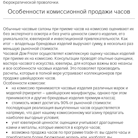
бюрократической проволочки.
Особенности комиссионной продажи часов
Обычные часовые салоны при приеме часов на комиссию оценивают их
без экспертного осмотра и без учета ценности самого изделия, его
уникальности, ювелирной и инвестиционной привлекательности. Как
итог – владельцы брендовых изделий выручают сумму, в несколько раз
меньшую рыночной стоимости.
Часовой Дом Frezer осуществляет комплексную оценку часовых изделий
при приеме их на комиссию. Консультации проводят опытные оценщики,
мастера часового искусства, ювелиры, для которых важны всю нюансы
и все особенности часовых изделий. Это позволяет производить
расчеты, которые в полной мере устраивают коллекционеров при
продаже швейцарских часов.
Особенности комиссии:
на комиссию принимаются часовые изделия различных марок и
моделей (приоритет – швейцарские мануфактуры, однако при этом
принимаются и другие брендовые изделия премиум-класса);
стоимость может достигать 90% от рыночной стоимости:
последующая реализация выкупленных часов осуществляется
напрямую, что дает нашему комиссионному магазину предлагать
наиболее выгодные условия;
учет ювелирной ценности: оценщики учитывают драгоценные
камни и металлы, которые имеются в корпусе часов;
возможна продажа часов по программе trade-in: вы сдаете часы и
приобретаете более бюджетную модель или, наоборот, вы