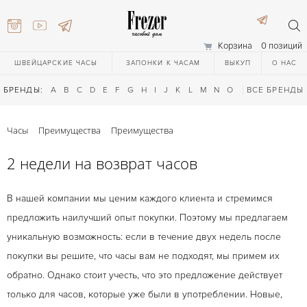
Корзина
0 позиций
ШВЕЙЦАРСКИЕ ЧАСЫ
ЗАПОНКИ К ЧАСАМ
ВЫКУП
О НАС
БРЕНДЫ:
A
B
C
D
E
F
G
H
I
J
K
L
M
N
O
P
ВСЕ БРЕНДЫ
Q
R
S
T
Часы
Преимущества
Преимущества
2 недели на возврат часов
В нашей компании мы ценим каждого клиента и стремимся
предложить наилучший опыт покупки. Поэтому мы предлагаем
) 111-27-44
уникальную возможность: если в течение двух недель после
покупки вы решите, что часы вам не подходят, мы примем их
обратно. Однако стоит учесть, что это предложение действует
) 111-27-44
только для часов, которые уже были в употреблении. Новые,