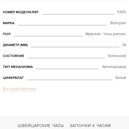
5395
НОМЕР МОДЕЛИ/REF.
Blancpain
МАРКА
Мужские - Часы унисекс
ПОЛ
34
ДИАМЕТР (MM)
1(отличное)
СОСТОЯНИЕ
Автоподзавод
ТИП МЕХАНИЗМА
Белый
ЦИФЕРБЛАТ
Все характеристики
Сапфировое стекло
СТЕКЛО
Годовой календарь, Дата, Индикатор дней недели, Индикатор месяца, 
ФУНКЦИИ
Villeret Automatic Perpetual Calendar Moonphase
МОДЕЛЬ
В наличии
СРОКИ ДОСТАВКИ
ШВЕЙЦАРСКИЕ ЧАСЫ
ЗАПОНКИ К ЧАСАМ