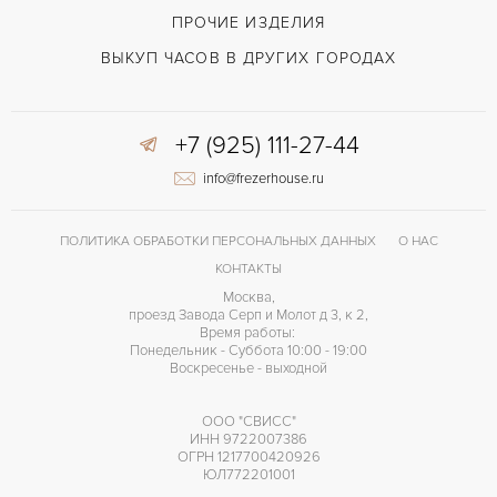
Черный
ЦВЕТ БРАСЛЕТА
ПРОЧИЕ ИЗДЕЛИЯ
Застежка с помощью шипа
ЗАСТЁЖКА
ВЫКУП ЧАСОВ В ДРУГИХ ГОРОДАХ
Римские
ЦИФРЫ
+7 (925) 111-27-44
info@frezerhouse.ru
ПОЛИТИКА ОБРАБОТКИ ПЕРСОНАЛЬНЫХ ДАННЫХ
О НАС
КОНТАКТЫ
Москва,
проезд Завода Серп и Молот д 3, к 2,
Время работы:
Понедельник - Суббота 10:00 - 19:00
Воскресенье - выходной
ООО "СВИСС"
ИНН 9722007386
ОГРН 1217700420926
ЮЛ772201001