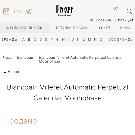
Корзина
0 позиций
ШВЕЙЦАРСКИЕ ЧАСЫ
ЗАПОНКИ К ЧАСАМ
ВЫКУП
О НАС
БРЕНДЫ:
A
B
C
D
E
F
G
H
I
J
K
L
M
N
O
P
ВСЕ БРЕНДЫ
Q
R
S
T
Часы
Blancpain
Blancpain Villeret Automatic Perpetual Calendar
Moonphase
←
Назад
Blancpain Villeret Automatic Perpetual
Calendar Moonphase
) 111-27-44
Продано
) 111-27-44