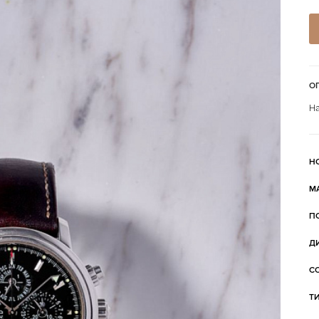
О
На
Н
М
П
Д
С
Т