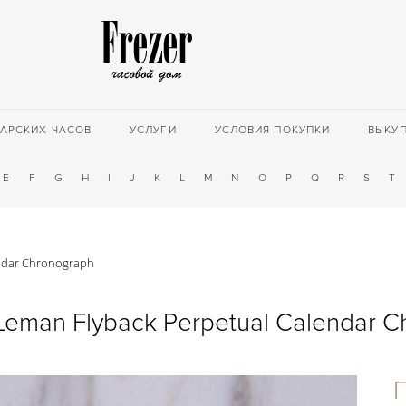
АРСКИХ ЧАСОВ
УСЛУГИ
УСЛОВИЯ ПОКУПКИ
ВЫКУ
E
F
G
H
I
J
K
L
M
N
O
P
Q
R
S
T
endar Chronograph
Leman Flyback Perpetual Calendar 