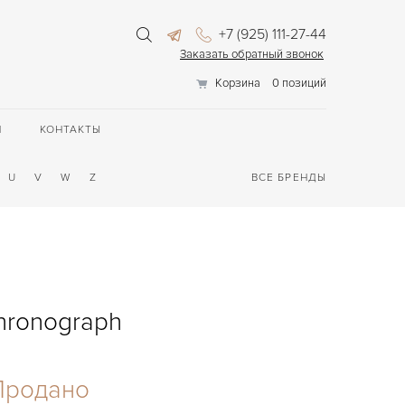
+7 (925) 111-27-44
Заказать обратный звонок
Корзина
0 позиций
П
КОНТАКТЫ
U
V
W
Z
ВСЕ БРЕНДЫ
Chronograph
Продано