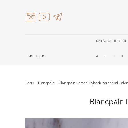
КАТАЛОГ ШВЕЙЦ
БРЕНДЫ:
A
B
C
D
Часы
Blancpain
Blancpain Leman Flyback Perpetual Cal
Blancpain 