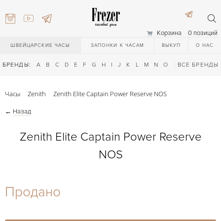
Корзина
0 позиций
ШВЕЙЦАРСКИЕ ЧАСЫ
ЗАПОНКИ К ЧАСАМ
ВЫКУП
О НАС
БРЕНДЫ:
A
B
C
D
E
F
G
H
I
J
K
L
M
N
O
P
ВСЕ БРЕНДЫ
Q
R
S
T
Часы
Zenith
Zenith Elite Captain Power Reserve NOS
←
Назад
Zenith Elite Captain Power Reserve
NOS
) 111-27-44
Продано
) 111-27-44