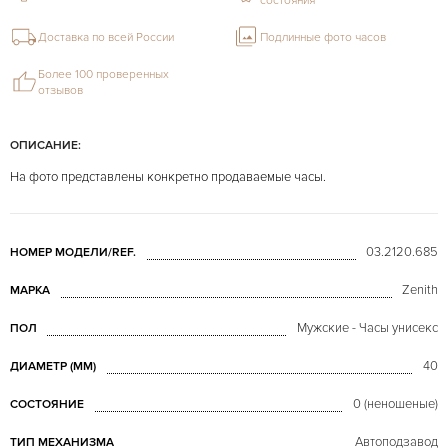
состояния
Доставка по всей России
Подлинные фото часов
Более 100 проверенных
отзывов
ОПИСАНИЕ:
На фото представлены конкретно продаваемые часы.
03.2120.685
НОМЕР МОДЕЛИ/REF.
Zenith
МАРКА
Мужские - Часы унисекс
ПОЛ
40
ДИАМЕТР (MM)
0 (неношеные)
СОСТОЯНИЕ
Автоподзавод
ТИП МЕХАНИЗМА