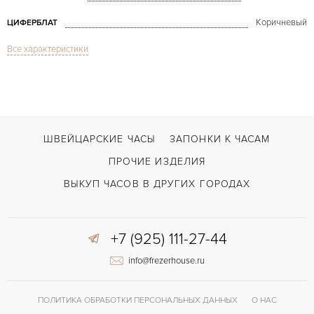
Коричневый
ЦИФЕРБЛАТ
Все характеристики
Сапфировое стекло
СТЕКЛО
Дата
ФУНКЦИИ
Elite Captain Power Reserve NOS
МОДЕЛЬ
2013
ГОД ПРОИЗВОДСТВА
ШВЕЙЦАРСКИЕ ЧАСЫ
ЗАПОНКИ К ЧАСАМ
В наличии
СРОКИ ДОСТАВКИ
ПРОЧИЕ ИЗДЕЛИЯ
С документами, С футляром
ВОЗМОЖНОСТИ ДОСТАВКИ
ВЫКУП ЧАСОВ В ДРУГИХ ГОРОДАХ
Черный
ЦВЕТ БРАСЛЕТА
+7 (925) 111-27-44
Застежка с помощью шипа
ЗАСТЁЖКА
info@frezerhouse.ru
Без цифр
ЦИФРЫ
Elite 685
КАЛИБР/МЕХАНИЗМ
ПОЛИТИКА ОБРАБОТКИ ПЕРСОНАЛЬНЫХ ДАННЫХ
О НАС