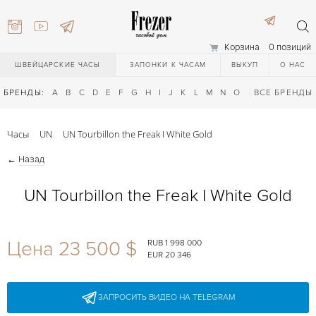
Корзина
0 позиций
ШВЕЙЦАРСКИЕ ЧАСЫ
ЗАПОНКИ К ЧАСАМ
ВЫКУП
О НАС
БРЕНДЫ:
A
B
C
D
E
F
G
H
I
J
K
L
M
N
O
P
ВСЕ БРЕНДЫ
Q
R
S
T
Часы
UN
UN Tourbillon the Freak I White Gold
←
Назад
UN Tourbillon the Freak I White Gold
) 111-27-44
Цена 23 500 $
RUB 1 998 000
EUR 20 346
) 111-27-44
ЗАПРОСИТЬ ВИДЕО НА TELEGRAM