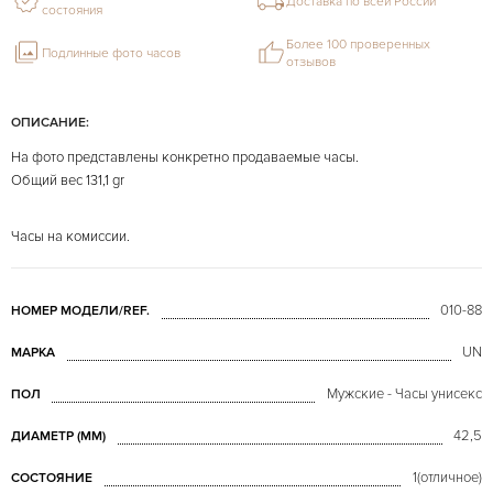
Доставка по всей России
состояния
Более 100 проверенных
Подлинные фото часов
отзывов
ОПИСАНИЕ:
На фото представлены конкретно продаваемые часы.
Общий вес 131,1 gr
Часы на комиссии.
010-88
НОМЕР МОДЕЛИ/REF.
UN
МАРКА
Мужские - Часы унисекс
ПОЛ
42,5
ДИАМЕТР (MM)
1(отличное)
СОСТОЯНИЕ