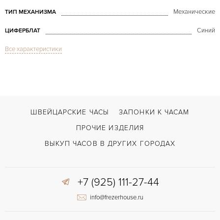
Механические
ТИП МЕХАНИЗМА
Синий
ЦИФЕРБЛАТ
Все характеристики
Сапфировое стекло
СТЕКЛО
Турбийон
ФУНКЦИИ
Tourbillon the Freak I White Gold
МОДЕЛЬ
В наличии
СРОКИ ДОСТАВКИ
ШВЕЙЦАРСКИЕ ЧАСЫ
ЗАПОНКИ К ЧАСАМ
Красный
ЦВЕТ БРАСЛЕТА
ПРОЧИЕ ИЗДЕЛИЯ
Двойной сложности застежка
ЗАСТЁЖКА
ВЫКУП ЧАСОВ В ДРУГИХ ГОРОДАХ
Арабские
ЦИФРЫ
+7 (925) 111-27-44
info@frezerhouse.ru