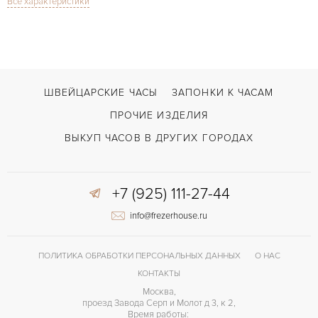
Все характеристики
Сапфировое стекло
СТЕКЛО
GMT/две час.зоны, Дата
ФУНКЦИИ
Functional Executive Dual Time Steel & Ceramic Blue
МОДЕЛЬ
В наличии
СРОКИ ДОСТАВКИ
ШВЕЙЦАРСКИЕ ЧАСЫ
ЗАПОНКИ К ЧАСАМ
Черный
ЦВЕТ БРАСЛЕТА
ПРОЧИЕ ИЗДЕЛИЯ
Двойной сложности застежка
ЗАСТЁЖКА
ВЫКУП ЧАСОВ В ДРУГИХ ГОРОДАХ
Римские
ЦИФРЫ
+7 (925) 111-27-44
UN 24
КАЛИБР/МЕХАНИЗМ
info@frezerhouse.ru
42 часов
ЗАПАС ХОДА
ПОЛИТИКА ОБРАБОТКИ ПЕРСОНАЛЬНЫХ ДАННЫХ
О НАС
КОНТАКТЫ
Москва,
проезд Завода Серп и Молот д 3, к 2,
Время работы: