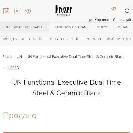
Корзина
0 позиций
ШВЕЙЦАРСКИЕ ЧАСЫ
ЗАПОНКИ К ЧАСАМ
ВЫКУП
О НАС
БРЕНДЫ:
A
B
C
D
E
F
G
H
I
J
K
L
M
N
O
P
ВСЕ БРЕНДЫ
Q
R
S
T
Часы
UN
UN Functional Executive Dual Time Steel & Ceramic Black
←
Назад
UN Functional Executive Dual Time
Steel & Ceramic Black
) 111-27-44
Продано
) 111-27-44