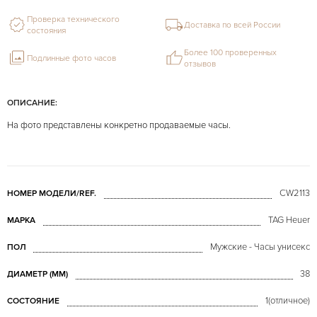
Проверка технического
Доставка по всей России
состояния
Более 100 проверенных
Подлинные фото часов
отзывов
ОПИСАНИЕ:
На фото представлены конкретно продаваемые часы.
CW2113
НОМЕР МОДЕЛИ/REF.
TAG Heuer
МАРКА
Мужские - Часы унисекс
ПОЛ
38
ДИАМЕТР (MM)
1(отличное)
СОСТОЯНИЕ