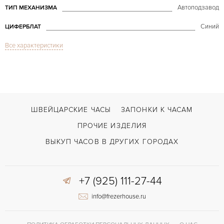
Автоподзавод
ТИП МЕХАНИЗМА
Синий
ЦИФЕРБЛАТ
Все характеристики
Дата, Хронограф
ФУНКЦИИ
Monaco Chronograph Blue Dial
МОДЕЛЬ
В наличии
СРОКИ ДОСТАВКИ
Черный
ЦВЕТ БРАСЛЕТА
ШВЕЙЦАРСКИЕ ЧАСЫ
ЗАПОНКИ К ЧАСАМ
Двойной сложности застежка
ЗАСТЁЖКА
ПРОЧИЕ ИЗДЕЛИЯ
Без цифр
ЦИФРЫ
ВЫКУП ЧАСОВ В ДРУГИХ ГОРОДАХ
ETA Caliber 2894
КАЛИБР/МЕХАНИЗМ
+7 (925) 111-27-44
40 часов
ЗАПАС ХОДА
info@frezerhouse.ru