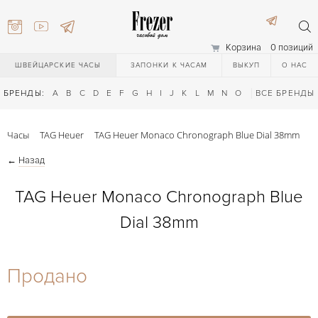
Корзина
0 позиций
ШВЕЙЦАРСКИЕ ЧАСЫ
ЗАПОНКИ К ЧАСАМ
ВЫКУП
О НАС
БРЕНДЫ:
A
B
C
D
E
F
G
H
I
J
K
L
M
N
O
P
ВСЕ БРЕНДЫ
Q
R
S
T
Часы
TAG Heuer
TAG Heuer Monaco Chronograph Blue Dial 38mm
←
Назад
TAG Heuer Monaco Chronograph Blue
Dial 38mm
) 111-27-44
Продано
) 111-27-44