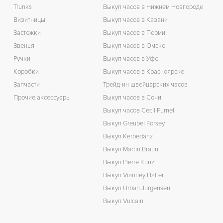
Trunks
Выкуп часов в Нижнем Новгороде
Визитницы
Выкуп часов в Казани
Застежки
Выкуп часов в Перми
Звенья
Выкуп часов в Омске
Ручки
Выкуп часов в Уфе
Коробки
Выкуп часов в Красноярске
Запчасти
Трейд-ин швейцарских часов
Прочие аксессуары
Выкуп часов в Сочи
Выкуп часов Cecil Purnell
Выкуп Greubel Forsey
Выкуп Kerbedanz
Выкуп Martin Braun
Выкуп Pierre Kunz
Выкуп Vianney Halter
Выкуп Urban Jurgensen
Выкуп Vulcain