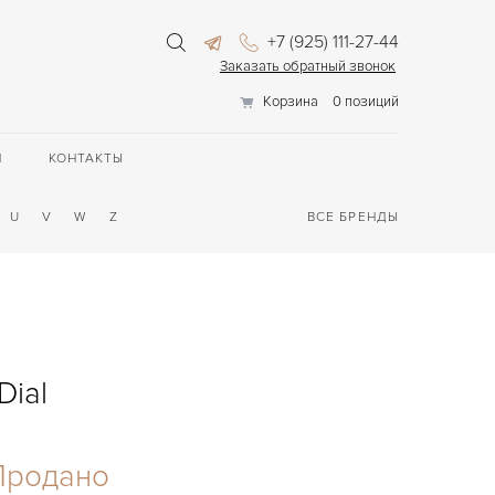
+7 (925) 111-27-44
Заказать обратный звонок
Корзина
0 позиций
П
КОНТАКТЫ
U
V
W
Z
ВСЕ БРЕНДЫ
Dial
Продано