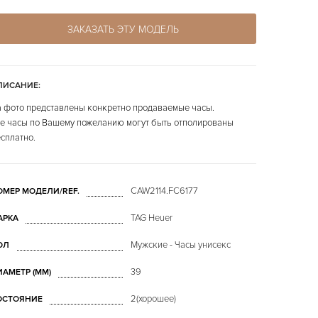
ЗАКАЗАТЬ ЭТУ МОДЕЛЬ
ПИСАНИЕ:
 фото представлены конкретно продаваемые часы.
е часы по Вашему пожеланию могут быть отполированы
сплатно.
CAW2114.FC6177
ОМЕР МОДЕЛИ/REF.
TAG Heuer
АРКА
Мужские - Часы унисекс
ОЛ
39
ИАМЕТР (MM)
2(хорошее)
ОСТОЯНИЕ