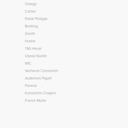
Omega
Cartier
Patek Philippe
Breitling
Zenith
Hublot
TAG Heuer
Ulysse Nardin
IWC
Vacheron Constantin
Audemars Piguet
Panerai
Konstantin Chaykin
Franck Muller