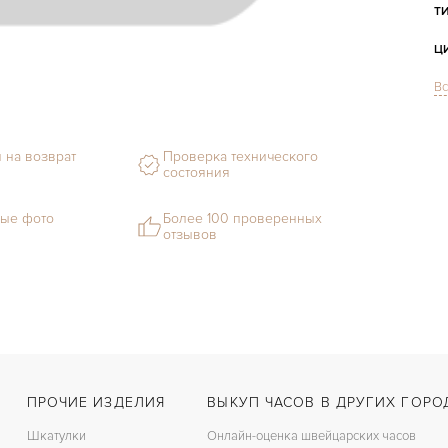
Т
Ц
Вс
С
Ф
 на возврат
Проверка технического
состояния
М
С
ые фото
Более 100 проверенных
отзывов
Ц
З
Ц
К
ПРОЧИЕ ИЗДЕЛИЯ
ВЫКУП ЧАСОВ В ДРУГИХ ГОРО
З
Шкатулки
Онлайн-оценка швейцарских часов