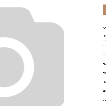
О
На
Вс
бе
Н
М
П
Д
С