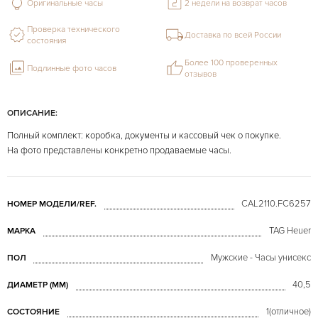
Оригинальные часы
2 недели на возврат часов
Проверка технического
Доставка по всей России
состояния
Более 100 проверенных
Подлинные фото часов
отзывов
ОПИСАНИЕ:
Полный комплект: коробка, документы и кассовый чек о покупке.
На фото представлены конкретно продаваемые часы.
CAL2110.FC6257
НОМЕР МОДЕЛИ/REF.
TAG Heuer
МАРКА
Мужские - Часы унисекс
ПОЛ
40,5
ДИАМЕТР (MM)
1(отличное)
СОСТОЯНИЕ