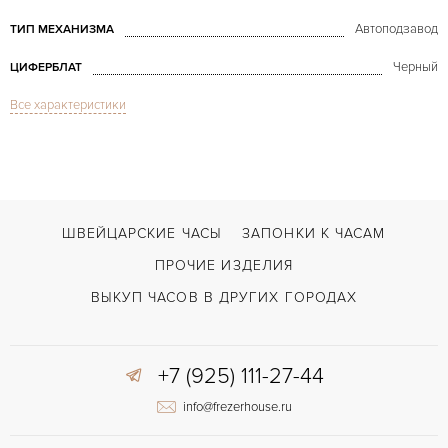
Автоподзавод
ТИП МЕХАНИЗМА
Черный
ЦИФЕРБЛАТ
Все характеристики
Сапфировое стекло
СТЕКЛО
Дата, Хронограф
ФУНКЦИИ
Monaco Calibre 12 Linear System Chronograph
МОДЕЛЬ
2015
ГОД ПРОИЗВОДСТВА
ШВЕЙЦАРСКИЕ ЧАСЫ
ЗАПОНКИ К ЧАСАМ
В наличии
СРОКИ ДОСТАВКИ
ПРОЧИЕ ИЗДЕЛИЯ
С документами, С футляром
ВОЗМОЖНОСТИ ДОСТАВКИ
ВЫКУП ЧАСОВ В ДРУГИХ ГОРОДАХ
Черный
ЦВЕТ БРАСЛЕТА
+7 (925) 111-27-44
Двойной сложности застежка
ЗАСТЁЖКА
info@frezerhouse.ru
Без цифр
ЦИФРЫ
Tag Heuer Calibre 12
КАЛИБР/МЕХАНИЗМ