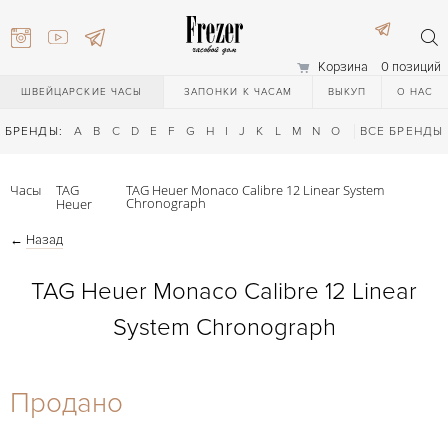
Корзина
0 позиций
ШВЕЙЦАРСКИЕ ЧАСЫ
ЗАПОНКИ К ЧАСАМ
ВЫКУП
О НАС
БРЕНДЫ:
A
B
C
D
E
F
G
H
I
J
K
L
M
N
O
P
ВСЕ БРЕНДЫ
Q
R
S
T
Часы
TAG
TAG Heuer Monaco Calibre 12 Linear System
Chronograph
Heuer
←
Назад
TAG Heuer Monaco Calibre 12 Linear
System Chronograph
) 111-27-44
Продано
) 111-27-44