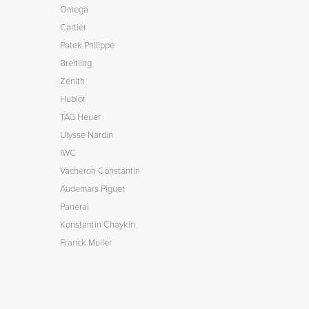
Omega
Cartier
Patek Philippe
Breitling
Zenith
Hublot
TAG Heuer
Ulysse Nardin
IWC
Vacheron Constantin
Audemars Piguet
Panerai
Konstantin Chaykin
Franck Muller