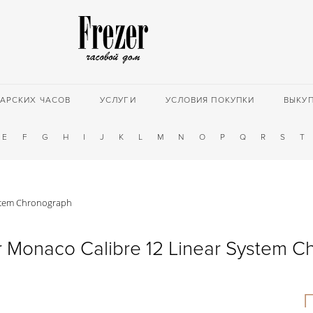
АРСКИХ ЧАСОВ
УСЛУГИ
УСЛОВИЯ ПОКУПКИ
ВЫКУ
E
F
G
H
I
J
K
L
M
N
O
P
Q
R
S
T
ystem Chronograph
 Monaco Calibre 12 Linear System C