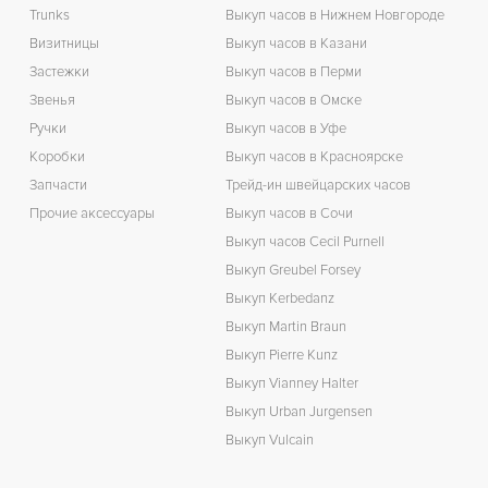
Ц
Trunks
Выкуп часов в Нижнем Новгороде
Визитницы
Выкуп часов в Казани
К
Застежки
Выкуп часов в Перми
З
Звенья
Выкуп часов в Омске
Ручки
Выкуп часов в Уфе
Коробки
Выкуп часов в Красноярске
Запчасти
Трейд-ин швейцарских часов
Прочие аксессуары
Выкуп часов в Сочи
Выкуп часов Cecil Purnell
Выкуп Greubel Forsey
Выкуп Kerbedanz
Выкуп Martin Braun
Выкуп Pierre Kunz
Выкуп Vianney Halter
Выкуп Urban Jurgensen
Выкуп Vulcain