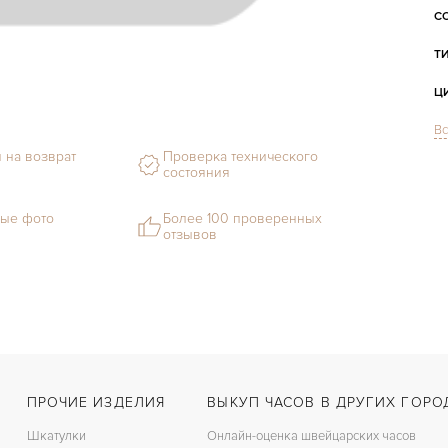
С
Т
Ц
Вс
С
 на возврат
Проверка технического
Ф
состояния
ые фото
Более 100 проверенных
М
отзывов
Г
С
В
Ц
ПРОЧИЕ ИЗДЕЛИЯ
ВЫКУП ЧАСОВ В ДРУГИХ ГОРО
З
Шкатулки
Онлайн-оценка швейцарских часов