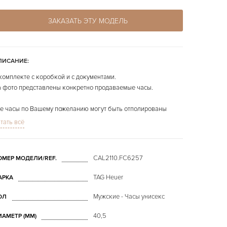
ЗАКАЗАТЬ ЭТУ МОДЕЛЬ
ПИСАНИЕ:
комплекте с коробкой и с документами.
 фото представлены конкретно продаваемые часы.
е часы по Вашему пожеланию могут быть отполированы
сплатно.
тать всё
CAL2110.FC6257
ОМЕР МОДЕЛИ/REF.
TAG Heuer
АРКА
Мужские - Часы унисекс
ОЛ
40,5
ИАМЕТР (MM)