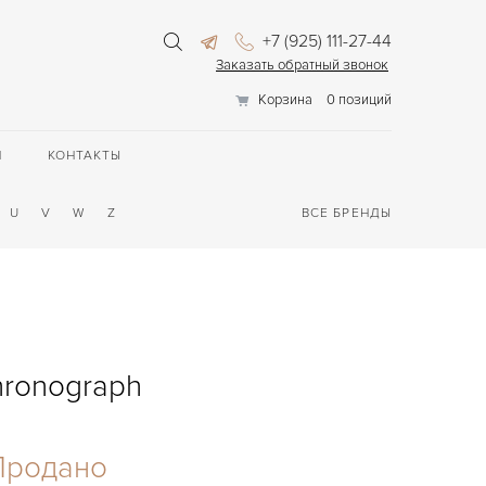
+7 (925) 111-27-44
Заказать обратный звонок
Корзина
0 позиций
П
КОНТАКТЫ
U
V
W
Z
ВСЕ БРЕНДЫ
hronograph
Продано