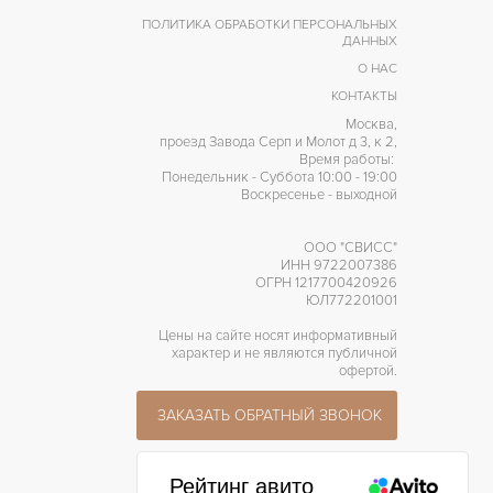
Без цифр
ИФРЫ
ПОЛИТИКА ОБРАБОТКИ ПЕРСОНАЛЬНЫХ
ДАННЫХ
Tag Heuer Calibre 12
АЛИБР/МЕХАНИЗМ
О НАС
40 часов
АПАС ХОДА
КОНТАКТЫ
Москва,
проезд Завода Серп и Молот д 3, к 2,
Время работы:
Понедельник - Суббота 10:00 - 19:00
Воскресенье - выходной
ООО "СВИСС"
ИНН 9722007386
ОГРН 1217700420926
ЮЛ772201001
Цены на сайте носят информативный
характер и не являются публичной
офертой.
ЗАКАЗАТЬ ОБРАТНЫЙ ЗВОНОК
Рейтинг авито