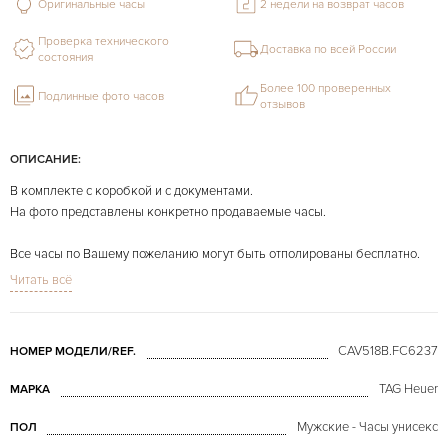
Оригинальные часы
2 недели на возврат часов
Проверка технического
Доставка по всей России
состояния
Более 100 проверенных
Подлинные фото часов
отзывов
ОПИСАНИЕ:
В комплекте с коробкой и с документами.
На фото представлены конкретно продаваемые часы.
Все часы по Вашему пожеланию могут быть отполированы бесплатно.
Читать всё
CAV518B.FC6237
НОМЕР МОДЕЛИ/REF.
TAG Heuer
МАРКА
Мужские - Часы унисекс
ПОЛ