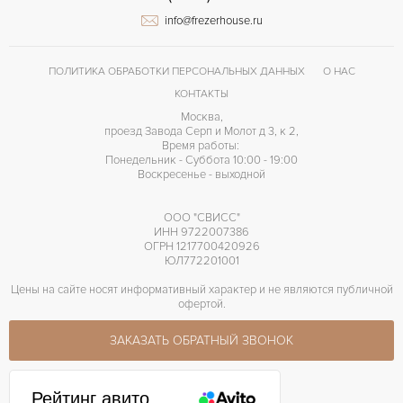
info@frezerhouse.ru
Без цифр
ЦИФРЫ
Cal. 17 RS2
КАЛИБР/МЕХАНИЗМ
ПОЛИТИКА ОБРАБОТКИ ПЕРСОНАЛЬНЫХ ДАННЫХ
О НАС
42 часов
ЗАПАС ХОДА
КОНТАКТЫ
Москва,
проезд Завода Серп и Молот д 3, к 2,
Время работы:
Понедельник - Суббота 10:00 - 19:00
Воскресенье - выходной
ООО "СВИСС"
ИНН 9722007386
ОГРН 1217700420926
ЮЛ772201001
Цены на сайте носят информативный характер и не являются публичной
офертой.
ЗАКАЗАТЬ ОБРАТНЫЙ ЗВОНОК
Рейтинг авито