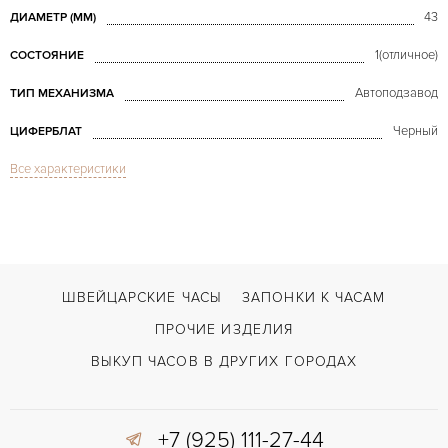
43
ДИАМЕТР (MM)
1(отличное)
СОСТОЯНИЕ
Автоподзавод
ТИП МЕХАНИЗМА
Черный
ЦИФЕРБЛАТ
Все характеристики
Сапфировое стекло
СТЕКЛО
Дата, Хронограф
ФУНКЦИИ
TAG Heuer Grand Carrera RS2 Chronograph Calibre17
МОДЕЛЬ
2012
ГОД ПРОИЗВОДСТВА
ШВЕЙЦАРСКИЕ ЧАСЫ
ЗАПОНКИ К ЧАСАМ
В наличии
СРОКИ ДОСТАВКИ
ПРОЧИЕ ИЗДЕЛИЯ
С документами, С футляром
ВОЗМОЖНОСТИ ДОСТАВКИ
ВЫКУП ЧАСОВ В ДРУГИХ ГОРОДАХ
Черный
ЦВЕТ БРАСЛЕТА
+7 (925) 111-27-44
Двойной сложности застежка
ЗАСТЁЖКА