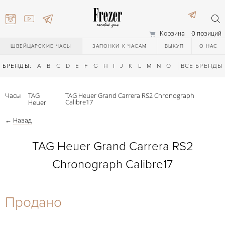
Корзина
0 позиций
ШВЕЙЦАРСКИЕ ЧАСЫ
ЗАПОНКИ К ЧАСАМ
ВЫКУП
О НАС
БРЕНДЫ:
A
B
C
D
E
F
G
H
I
J
K
L
M
N
O
P
ВСЕ БРЕНДЫ
Q
R
S
T
Часы
TAG
TAG Heuer Grand Carrera RS2 Chronograph
Calibre17
Heuer
←
Назад
TAG Heuer Grand Carrera RS2
Chronograph Calibre17
) 111-27-44
Продано
) 111-27-44