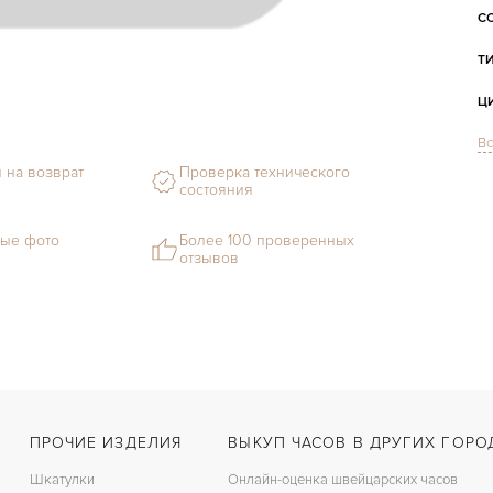
С
Т
Ц
Вс
С
 на возврат
Проверка технического
Ф
состояния
М
ые фото
Более 100 проверенных
отзывов
С
В
Ц
З
Ц
ПРОЧИЕ ИЗДЕЛИЯ
ВЫКУП ЧАСОВ В ДРУГИХ ГОРО
К
Шкатулки
Онлайн-оценка швейцарских часов