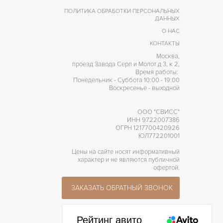
ПОЛИТИКА ОБРАБОТКИ ПЕРСОНАЛЬНЫХ
44 часов
АПАС ХОДА
ДАННЫХ
О НАС
КОНТАКТЫ
Москва,
проезд Завода Серп и Молот д 3, к 2,
Время работы:
Понедельник - Суббота 10:00 - 19:00
Воскресенье - выходной
ООО "СВИСС"
ИНН 9722007386
ОГРН 1217700420926
ЮЛ772201001
Цены на сайте носят информативный
характер и не являются публичной
офертой.
ЗАКАЗАТЬ ОБРАТНЫЙ ЗВОНОК
Рейтинг авито