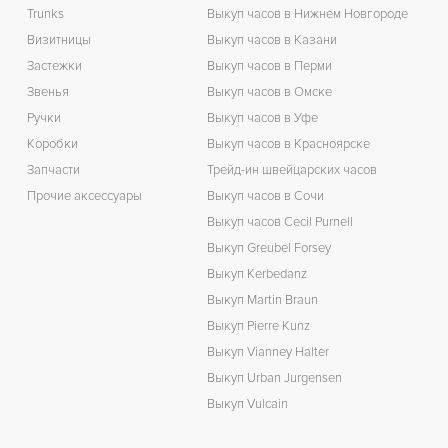
Trunks
Выкуп часов в Нижнем Новгороде
З
Визитницы
Выкуп часов в Казани
Застежки
Выкуп часов в Перми
Звенья
Выкуп часов в Омске
Ручки
Выкуп часов в Уфе
Коробки
Выкуп часов в Красноярске
Запчасти
Трейд-ин швейцарских часов
Прочие аксессуары
Выкуп часов в Сочи
Выкуп часов Cecil Purnell
Выкуп Greubel Forsey
Выкуп Kerbedanz
Выкуп Martin Braun
Выкуп Pierre Kunz
Выкуп Vianney Halter
Выкуп Urban Jurgensen
Выкуп Vulcain