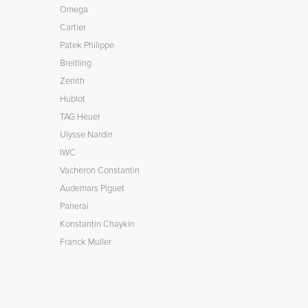
Omega
Cartier
Patek Philippe
Breitling
Zenith
Hublot
TAG Heuer
Ulysse Nardin
IWC
Vacheron Constantin
Audemars Piguet
Panerai
Konstantin Chaykin
Franck Muller