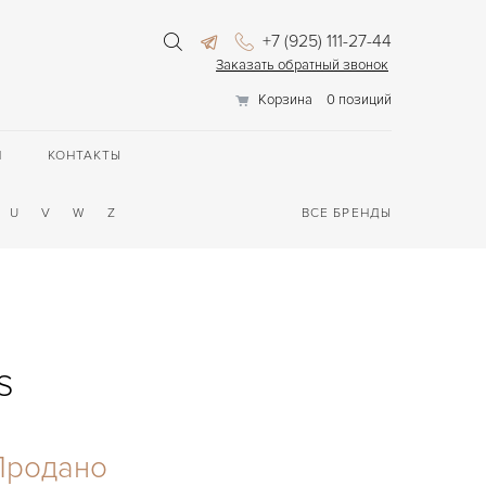
+7 (925) 111-27-44
Заказать обратный звонок
Корзина
0 позиций
П
КОНТАКТЫ
U
V
W
Z
ВСЕ БРЕНДЫ
S
Продано