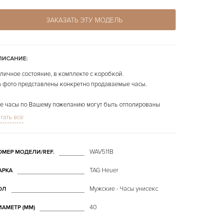
ЗАКАЗАТЬ ЭТУ МОДЕЛЬ
ПИСАНИЕ:
личное состояние, в комплекте с коробкой.
 фото представлены конкретно продаваемые часы.
е часы по Вашему пожеланию могут быть отполированы
сплатно.
тать всё
WAV511B
ОМЕР МОДЕЛИ/REF.
TAG Heuer
АРКА
Мужские - Часы унисекс
ОЛ
40
ИАМЕТР (MM)