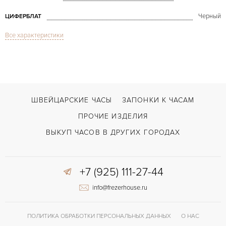
Черный
ЦИФЕРБЛАТ
Все характеристики
Сапфировое стекло
СТЕКЛО
Дата, Хронограф
ФУНКЦИИ
Grand Carrera Calibre 17 Chronograph Black Dial
МОДЕЛЬ
В наличии
СРОКИ ДОСТАВКИ
ШВЕЙЦАРСКИЕ ЧАСЫ
ЗАПОНКИ К ЧАСАМ
С футляром
ВОЗМОЖНОСТИ ДОСТАВКИ
ПРОЧИЕ ИЗДЕЛИЯ
Черный
ЦВЕТ БРАСЛЕТА
ВЫКУП ЧАСОВ В ДРУГИХ ГОРОДАХ
Двойной сложности застежка
ЗАСТЁЖКА
+7 (925) 111-27-44
Без цифр
ЦИФРЫ
info@frezerhouse.ru
Tag Heuer Calibre 17 RS
КАЛИБР/МЕХАНИЗМ
42 часов
ЗАПАС ХОДА
ПОЛИТИКА ОБРАБОТКИ ПЕРСОНАЛЬНЫХ ДАННЫХ
О НАС