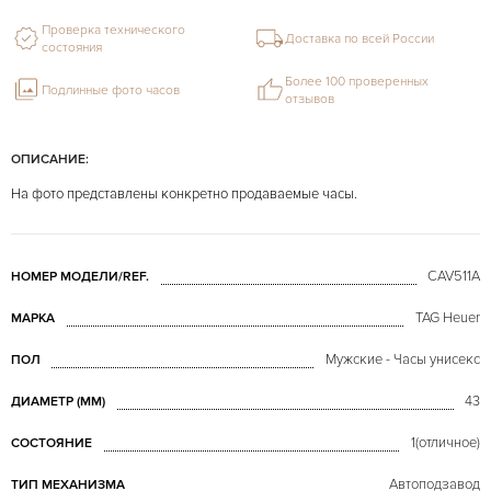
Проверка технического
Доставка по всей России
состояния
Более 100 проверенных
Подлинные фото часов
отзывов
ОПИСАНИЕ:
На фото представлены конкретно продаваемые часы.
CAV511A
НОМЕР МОДЕЛИ/REF.
TAG Heuer
МАРКА
Мужские - Часы унисекс
ПОЛ
43
ДИАМЕТР (MM)
1(отличное)
СОСТОЯНИЕ
Автоподзавод
ТИП МЕХАНИЗМА