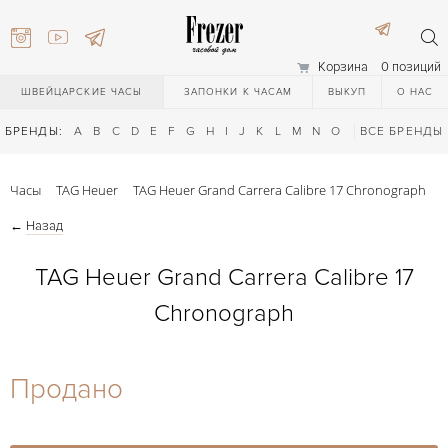
Корзина
0 позиций
ШВЕЙЦАРСКИЕ ЧАСЫ
ЗАПОНКИ К ЧАСАМ
ВЫКУП
О НАС
БРЕНДЫ:
A
B
C
D
E
F
G
H
I
J
K
L
M
N
O
P
ВСЕ БРЕНДЫ
Q
R
S
T
Часы
TAG Heuer
TAG Heuer Grand Carrera Calibre 17 Chronograph
←
Назад
TAG Heuer Grand Carrera Calibre 17
Chronograph
) 111-27-44
Продано
) 111-27-44