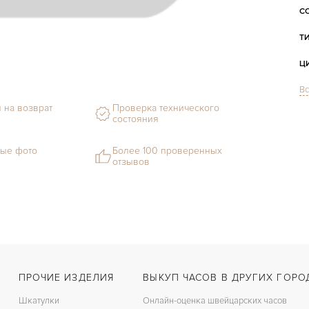
С
Т
Ц
Вс
С
 на возврат
Проверка технического
Ф
состояния
М
ые фото
Более 100 проверенных
отзывов
Г
С
В
Ц
З
ПРОЧИЕ ИЗДЕЛИЯ
ВЫКУП ЧАСОВ В ДРУГИХ ГОРО
Ц
Шкатулки
Онлайн-оценка швейцарских часов