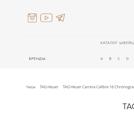
КАТАЛОГ ШВЕЙЦ
БРЕНДЫ:
A
B
C
D
Часы
TAG Heuer
TAG Heuer Carrera Calibre 16 Chronogr
TA