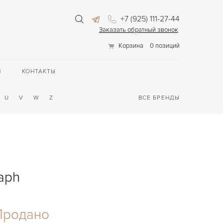
+7 (925) 111-27-44
Заказать обратный звонок
Корзина
0 позиций
П
КОНТАКТЫ
U
V
W
Z
ВСЕ БРЕНДЫ
aph
Продано