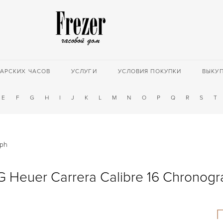
АРСКИХ ЧАСОВ
УСЛУГИ
УСЛОВИЯ ПОКУПКИ
ВЫКУ
E
F
G
H
I
J
K
L
M
N
O
P
Q
R
S
T
aph
G Heuer Carrera Calibre 16 Chronogr