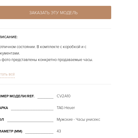
ЗАКАЗАТЬ ЭТУ МОДЕЛЬ
ПИСАНИЕ:
отличном состоянии. В комплекте с коробкой и с
кументами.
 фото представлены конкретно продаваемые часы.
е часы по Вашему пожеланию могут быть отполированы
тать всё
сплатно.
CV2A10
ОМЕР МОДЕЛИ/REF.
TAG Heuer
АРКА
Мужские - Часы унисекс
ОЛ
43
ИАМЕТР (MM)