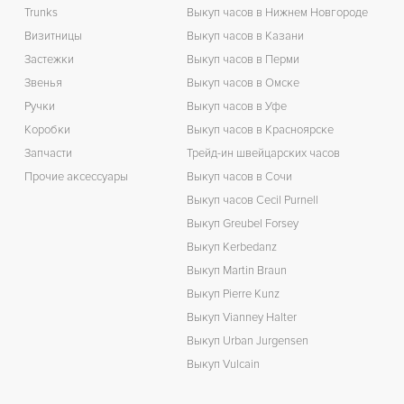
Trunks
Выкуп часов в Нижнем Новгороде
К
Визитницы
Выкуп часов в Казани
З
Застежки
Выкуп часов в Перми
Звенья
Выкуп часов в Омске
Ручки
Выкуп часов в Уфе
Коробки
Выкуп часов в Красноярске
П
Запчасти
Трейд-ин швейцарских часов
Прочие аксессуары
Выкуп часов в Сочи
Выкуп часов Cecil Purnell
Выкуп Greubel Forsey
Выкуп Kerbedanz
Выкуп Martin Braun
Выкуп Pierre Kunz
Выкуп Vianney Halter
Выкуп Urban Jurgensen
Выкуп Vulcain