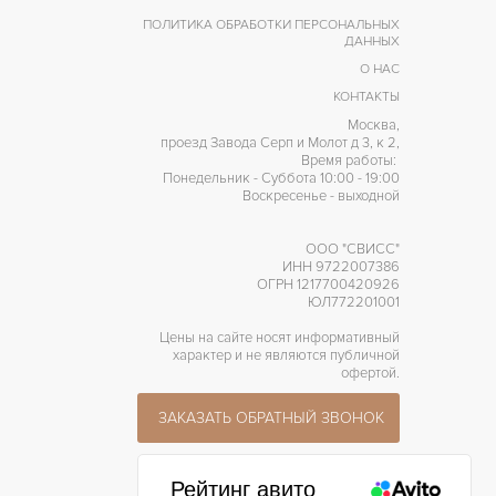
ПОЛИТИКА ОБРАБОТКИ ПЕРСОНАЛЬНЫХ
Calibre 16
АЛИБР/МЕХАНИЗМ
ДАННЫХ
42 часов
О НАС
АПАС ХОДА
КОНТАКТЫ
Быстрый перевод даты,
Москва,
Люминесцентные стрелки,
проезд Завода Серп и Молот д 3, к 2,
Хронометр, Центральная
Время работы:
секундная стрелка
РОЧЕЕ
Понедельник - Суббота 10:00 - 19:00
Воскресенье - выходной
ООО "СВИСС"
ИНН 9722007386
ОГРН 1217700420926
ЮЛ772201001
Цены на сайте носят информативный
характер и не являются публичной
офертой.
ЗАКАЗАТЬ ОБРАТНЫЙ ЗВОНОК
Рейтинг авито