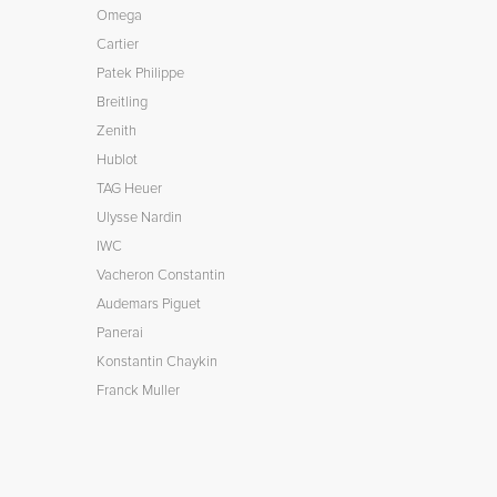
Omega
Cartier
Patek Philippe
Breitling
Zenith
Hublot
TAG Heuer
Ulysse Nardin
IWC
Vacheron Constantin
Audemars Piguet
Panerai
Konstantin Chaykin
Franck Muller